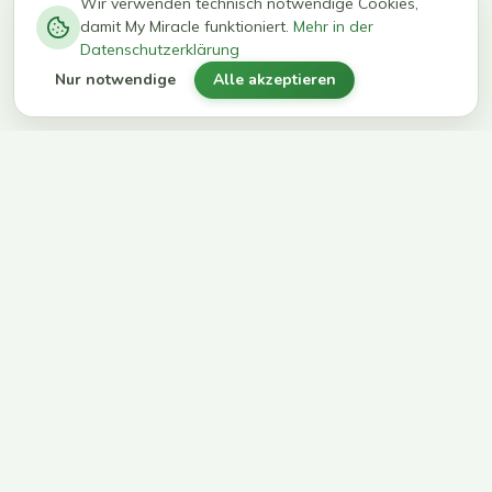
−
0
0
%
Wir verwenden technisch notwendige Cookies,
damit My Miracle funktioniert.
Mehr in der
kg in 12
erreichen
Datenschutzerklärung
Wochen
ihr Ziel
Nur notwendige
Alle akzeptieren