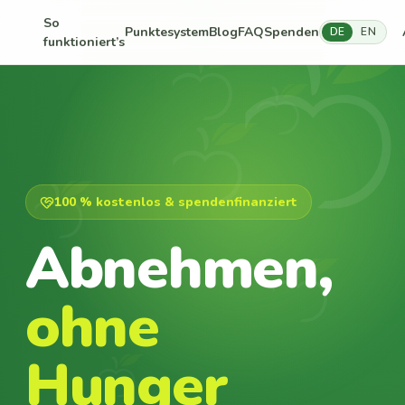
So
Punktesystem
Blog
FAQ
Spenden
DE
EN
funktioniert’s
100 % kostenlos & spendenfinanziert
Abnehmen,
ohne
Hunger