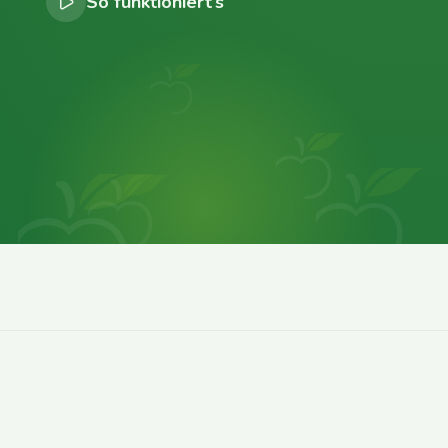
So funktioniert’s
0
0
0