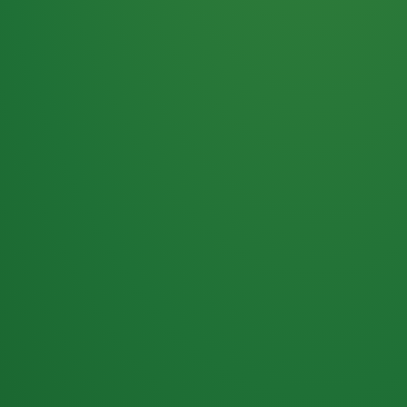
Haferflocken
PUNKTE
5 P
& Beeren
ÜBRIG
2
Naturjoghurt
P
Apfel
0 P
3P
Hähnchenbrust
4P
Vollkornbrot
2P
Banane
1P
Kaffee mit Milch
6P
Lachsfilet
1P
Gemüsesalat