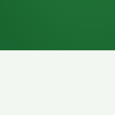
7P
Schokoriegel
8P
Pasta