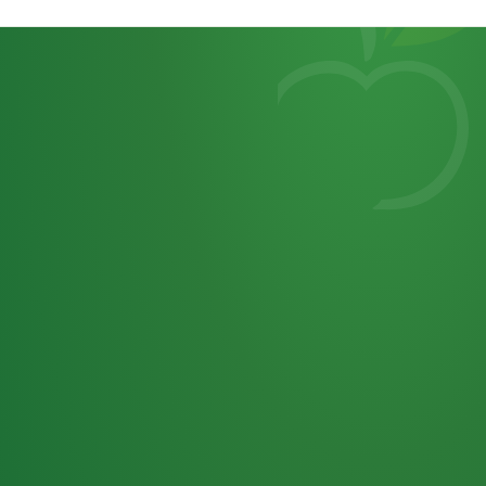
Heutiges
7
von
Tagebuch
25,0
32 P