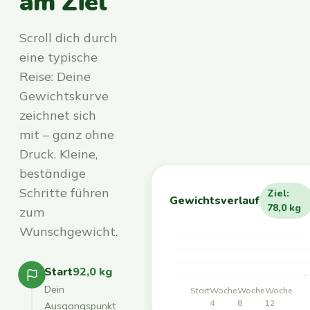
am Ziel
Scroll dich durch
eine typische
Reise: Deine
Gewichtskurve
zeichnet sich
mit – ganz ohne
Druck. Kleine,
beständige
Schritte führen
Ziel:
Gewichtsverlauf
78,0 kg
zum
Wunschgewicht.
Start
92,0 kg
Dein
Start
Woche
Woche
Woche
4
8
12
Ausgangspunkt