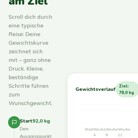
am Ziel
Scroll dich durch
eine typische
Reise: Deine
Gewichtskurve
zeichnet sich
mit – ganz ohne
Druck. Kleine,
beständige
Schritte führen
Ziel:
Gewichtsverlauf
78,0 kg
zum
Wunschgewicht.
Start
92,0 kg
Dein
Start
Woche
Woche
Woche
4
8
12
Ausgangspunkt