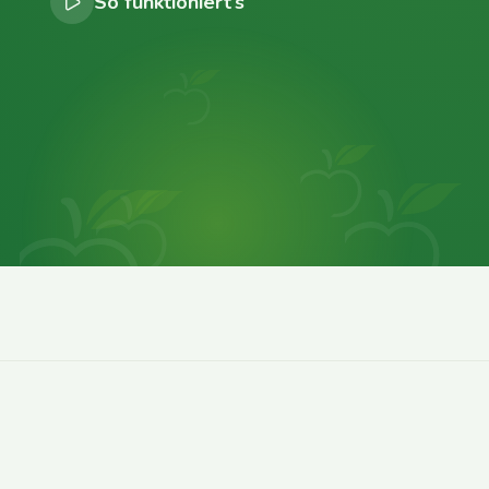
So funktioniert’s
0
0
0