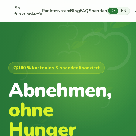
So
Punktesystem
Blog
FAQ
Spenden
DE
EN
funktioniert’s
100 % kostenlos & spendenfinanziert
Abnehmen,
ohne
Hunger