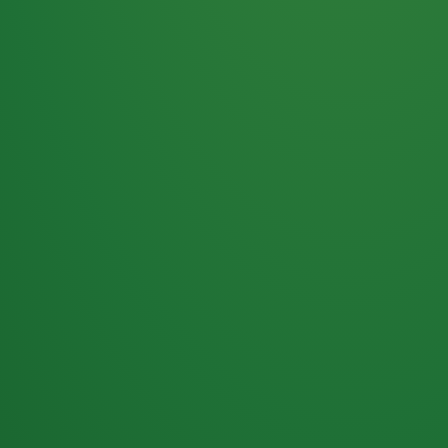
Haferflocken
PUNKTE
5 P
& Beeren
ÜBRIG
2
Naturjoghurt
P
Apfel
0 P
3P
Hähnchenbrust
4P
Vollkornbrot
2P
Banane
1P
Kaffee mit Milch
6P
Lachsfilet
1P
Gemüsesalat