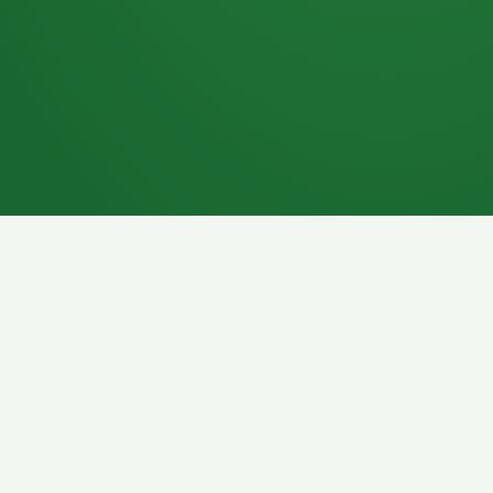
7P
Schokoriegel
8P
Pasta