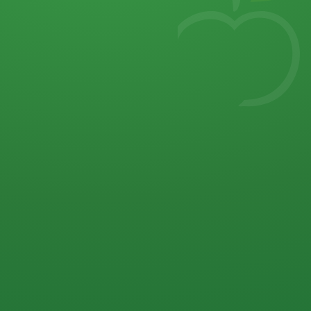
7
von 32 P
5 P
2 P