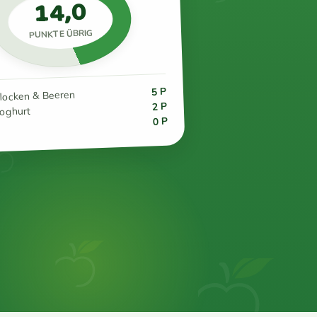
14,0
PUNKTE ÜBRIG
5 P
flocken & Beeren
2 P
joghurt
0 P