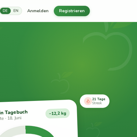
Anmelden
Registrieren
DE
EN
21 Tage
Streak
in Tagebuch
−12,2 kg
e · 18. Juni