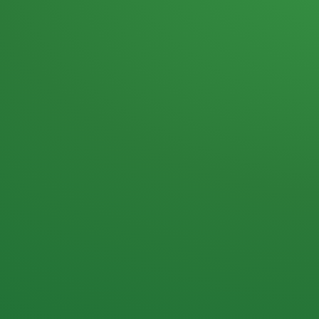
Heutiges Tagebuch
Haferflocken & Beeren
Naturjoghurt