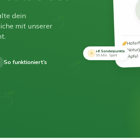
lte dein
iche mit unserer
t.
Hafer
Natur
+6 Sonderpunkte
Apfel
30 Min. Sport
So funktioniert’s