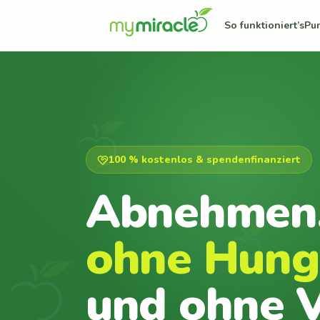
So funktioniert’s
Pu
100 % kostenlos & spendenfinanziert
Abnehmen
ohne Hung
und ohne V