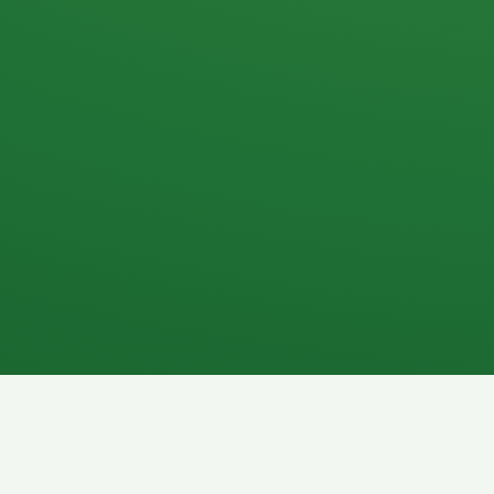
Apfel
3P
4
Hähnchenbrust
Vollkornbrot
1P
6P
Kaffee mit Milch
Lachsfilet
7P
8P
Schokoriegel
Pasta