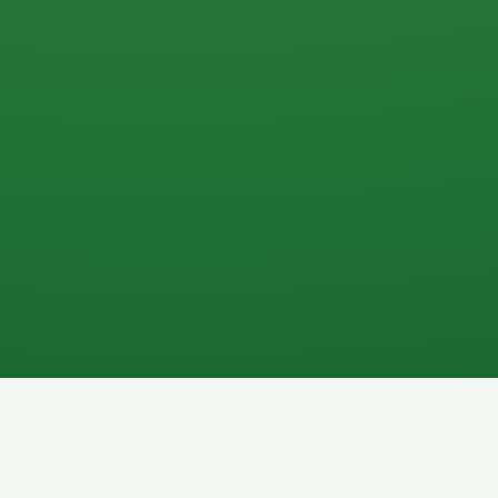
0 P
P
2P
Banane
1P
Gemüsesalat