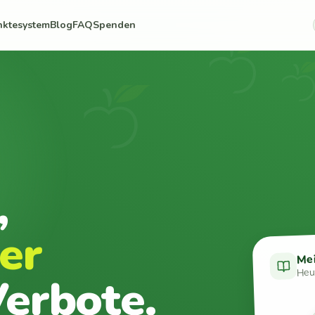
nktesystem
Blog
FAQ
Spenden
,
er
Me
Heut
erbote.