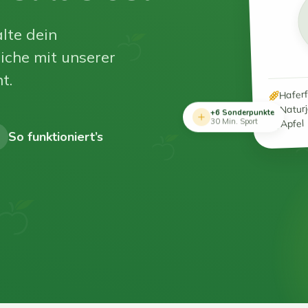
lte dein
iche mit unserer
t.
Hafer
Natur
+6 Sonderpunkte
Apfel
30 Min. Sport
So funktioniert’s