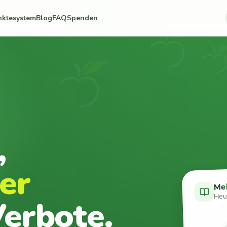
nktesystem
Blog
FAQ
Spenden
,
er
Me
Heut
erbote.