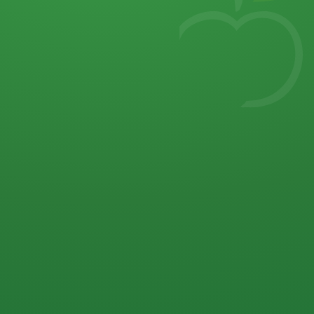
7
von 32 P
5 P
2 P