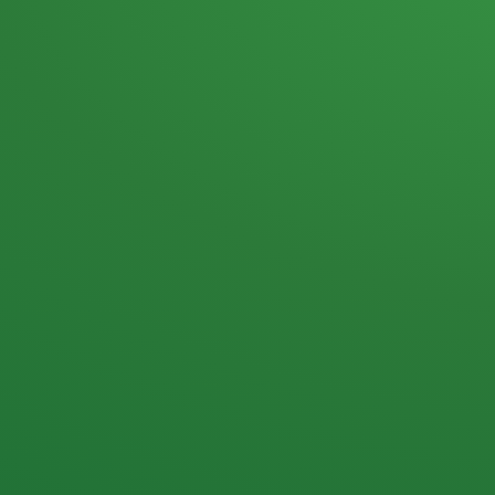
Heutiges Tagebuch
Haferflocken & Beeren
Naturjoghurt