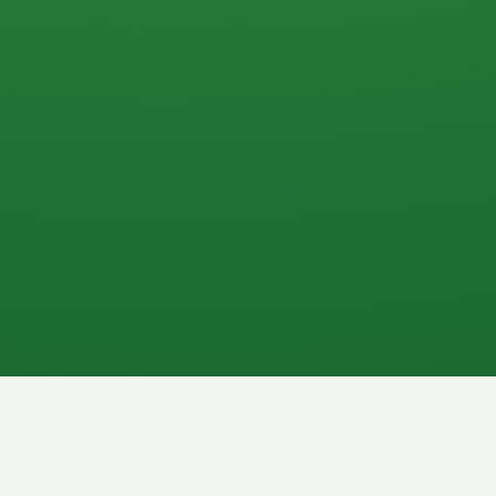
0 P
P
2P
Banane
1P
Gemüsesalat