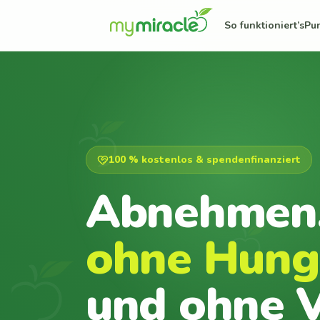
So funktioniert’s
Pu
100 % kostenlos & spendenfinanziert
Abnehmen
ohne Hung
und ohne V