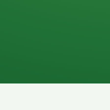
Apfel
3P
4
Hähnchenbrust
Vollkornbrot
1P
6P
Kaffee mit Milch
Lachsfilet
7P
8P
Schokoriegel
Pasta