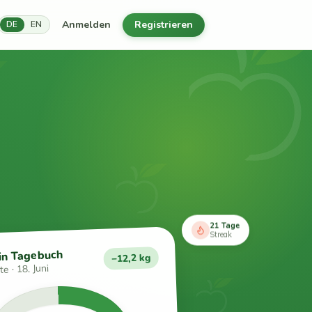
Anmelden
Registrieren
DE
EN
21 Tage
Streak
in Tagebuch
−12,2 kg
e · 18. Juni