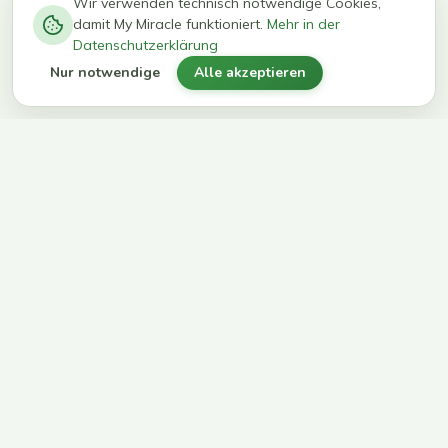
−
0
0
%
Wir verwenden technisch notwendige Cookies,
damit My Miracle funktioniert.
Mehr in der
kg in 12
erreichen
Datenschutzerklärung
Wochen
ihr Ziel
Nur notwendige
Alle akzeptieren