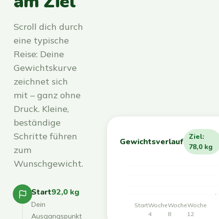
am Ziel
Scroll dich durch
eine typische
Reise: Deine
Gewichtskurve
zeichnet sich
mit – ganz ohne
Druck. Kleine,
beständige
Schritte führen
Ziel:
Gewichtsverlauf
78,0 kg
zum
Wunschgewicht.
Start
92,0 kg
Dein
Start
Woche
Woche
Woche
4
8
12
Ausgangspunkt