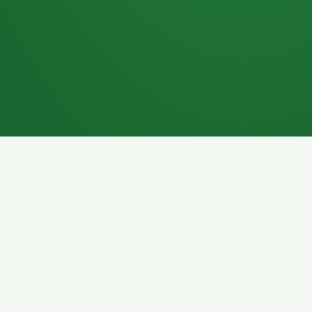
7P
Schokoriegel
8P
Pasta