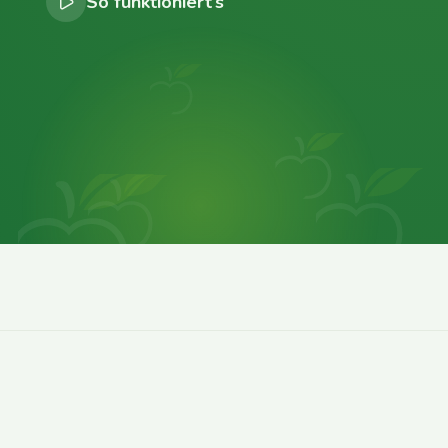
So funktioniert’s
0
0
0