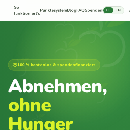
So
Punktesystem
Blog
FAQ
Spenden
DE
EN
funktioniert’s
100 % kostenlos & spendenfinanziert
Abnehmen,
ohne
Hunger