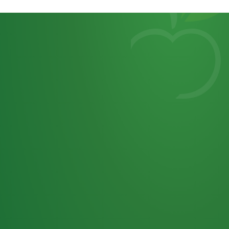
Heutiges
7
von
Tagebuch
25,0
32 P