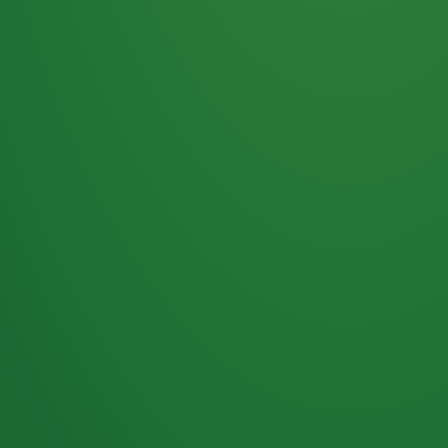
Haferflocken
PUNKTE
5 P
& Beeren
ÜBRIG
2
Naturjoghurt
P
Apfel
0 P
3P
Hähnchenbrust
4P
Vollkornbrot
2P
Banane
1P
Kaffee mit Milch
6P
Lachsfilet
1P
Gemüsesalat