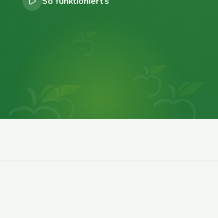
So funktioniert’s
0
0
0