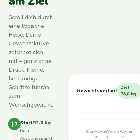
am Ziel
Scroll dich durch
eine typische
Reise: Deine
Gewichtskurve
zeichnet sich
mit – ganz ohne
Druck. Kleine,
beständige
Schritte führen
Ziel:
Gewichtsverlauf
78,0 kg
zum
Wunschgewicht.
Start
92,0 kg
Dein
Start
Woche
Woche
Woche
4
8
12
Ausgangspunkt