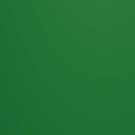
Haferflocken
PUNKTE
5 P
& Beeren
ÜBRIG
2
Naturjoghurt
P
Apfel
0 P
3P
Hähnchenbrust
4P
Vollkornbrot
2P
Banane
1P
Kaffee mit Milch
6P
Lachsfilet
1P
Gemüsesalat