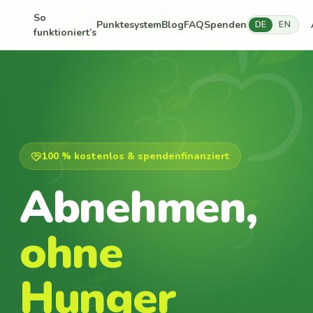
So
Punktesystem
Blog
FAQ
Spenden
DE
EN
funktioniert’s
100 % kostenlos & spendenfinanziert
Abnehmen,
ohne
Hunger