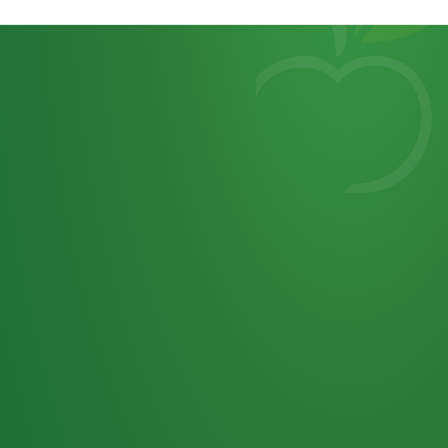
Heutiges
7
von
Tagebuch
25,0
32 P