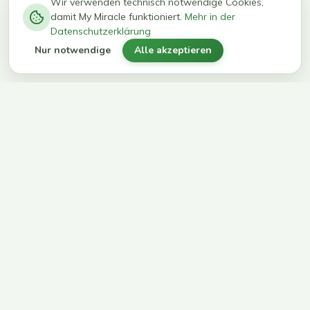
−
0
0
%
Wir verwenden technisch notwendige Cookies,
damit My Miracle funktioniert.
Mehr in der
kg in 12
erreichen
Datenschutzerklärung
Wochen
ihr Ziel
Nur notwendige
Alle akzeptieren