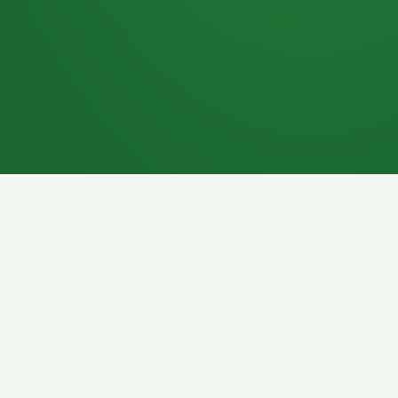
7P
Schokoriegel
8P
Pasta