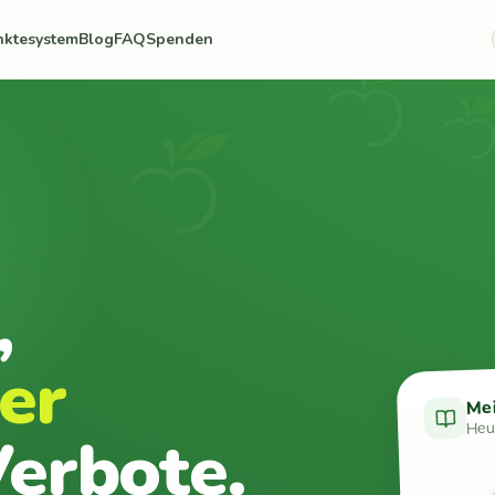
nktesystem
Blog
FAQ
Spenden
,
er
Me
Heut
erbote.