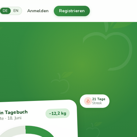
Anmelden
Registrieren
DE
EN
21 Tage
Streak
in Tagebuch
−12,2 kg
e · 18. Juni