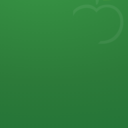
7
von 32 P
5 P
2 P