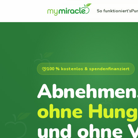
So funktioniert’s
Pu
100 % kostenlos & spendenfinanziert
Abnehmen
ohne Hung
und ohne V