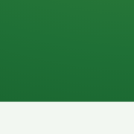
Apfel
3P
4
Hähnchenbrust
Vollkornbrot
1P
6P
Kaffee mit Milch
Lachsfilet
7P
8P
Schokoriegel
Pasta