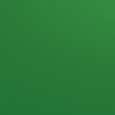
Heutiges Tagebuch
Haferflocken & Beeren
Naturjoghurt