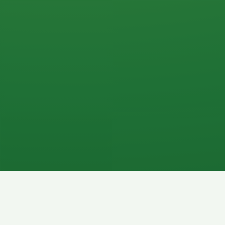
0 P
P
2P
Banane
1P
Gemüsesalat