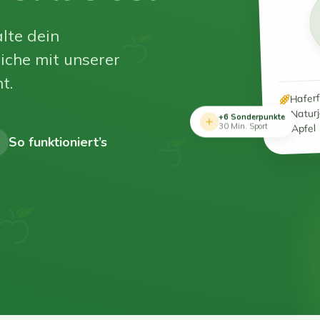
lte dein
iche mit unserer
t.
Hafer
Natur
+6 Sonderpunkte
Apfel
30 Min. Sport
So funktioniert’s