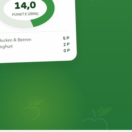
14,0
PUNKTE ÜBRIG
5 P
flocken & Beeren
2 P
joghurt
0 P