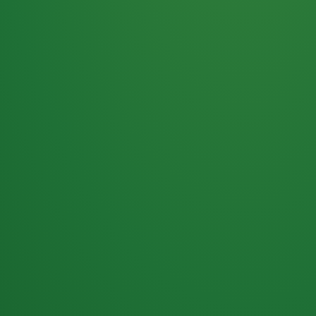
Haferflocken
PUNKTE
5 P
& Beeren
ÜBRIG
2
Naturjoghurt
P
Apfel
0 P
3P
Hähnchenbrust
4P
Vollkornbrot
2P
Banane
1P
Kaffee mit Milch
6P
Lachsfilet
1P
Gemüsesalat