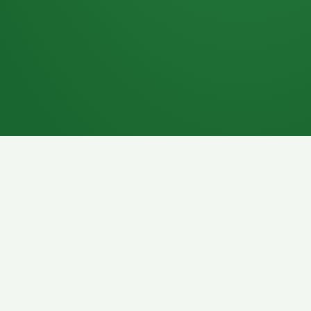
7P
Schokoriegel
8P
Pasta