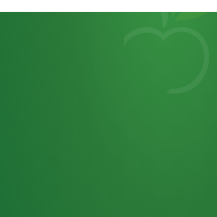
Heutiges
7
von
Tagebuch
25,0
32 P