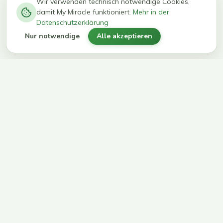
−
0
0
%
Wir verwenden technisch notwendige Cookies,
damit My Miracle funktioniert.
Mehr in der
kg in 12
erreichen
Datenschutzerklärung
Wochen
ihr Ziel
Nur notwendige
Alle akzeptieren