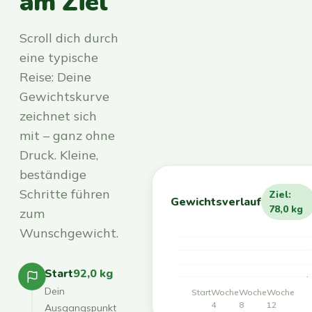
am Ziel
Scroll dich durch
eine typische
Reise: Deine
Gewichtskurve
zeichnet sich
mit – ganz ohne
Druck. Kleine,
beständige
Schritte führen
Ziel:
Gewichtsverlauf
78,0 kg
zum
Wunschgewicht.
Start
92,0 kg
Dein
Start
Woche
Woche
Woche
4
8
12
Ausgangspunkt