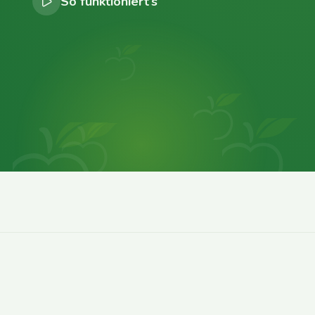
So funktioniert’s
0
0
0