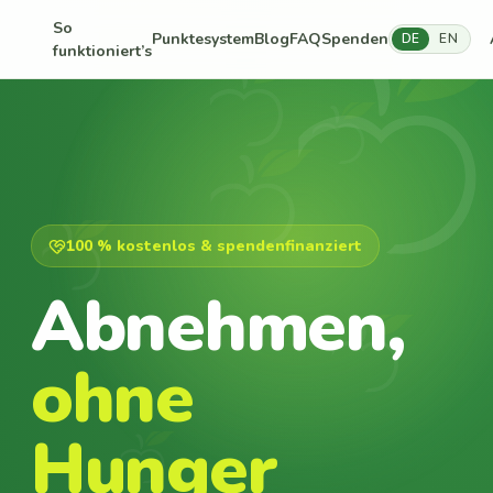
So
Punktesystem
Blog
FAQ
Spenden
DE
EN
funktioniert’s
100 % kostenlos & spendenfinanziert
Abnehmen,
ohne
Hunger