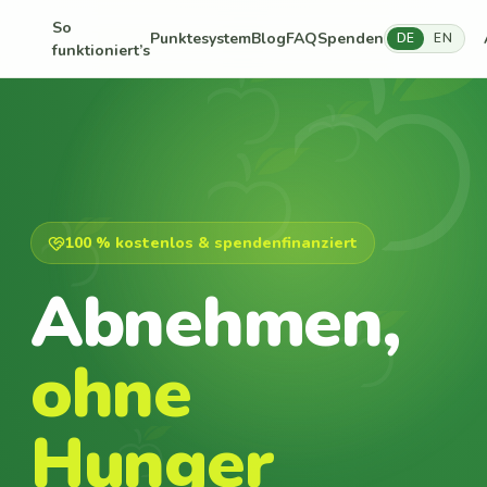
So
Punktesystem
Blog
FAQ
Spenden
DE
EN
funktioniert’s
100 % kostenlos & spendenfinanziert
Abnehmen,
ohne
Hunger