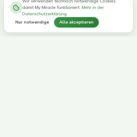
−
0
0
%
Wir verwenden technisch notwendige Cookies,
damit My Miracle funktioniert.
Mehr in der
kg in 12
erreichen
Datenschutzerklärung
Wochen
ihr Ziel
Nur notwendige
Alle akzeptieren