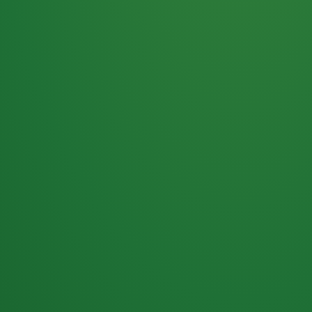
Haferflocken
PUNKTE
5 P
& Beeren
ÜBRIG
2
Naturjoghurt
P
Apfel
0 P
3P
Hähnchenbrust
4P
Vollkornbrot
2P
Banane
1P
Kaffee mit Milch
6P
Lachsfilet
1P
Gemüsesalat