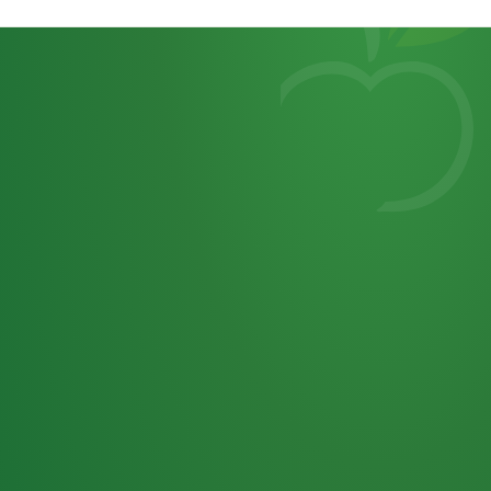
Heutiges
7
von
Tagebuch
25,0
32 P