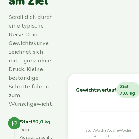
am Ziel
Scroll dich durch
eine typische
Reise: Deine
Gewichtskurve
zeichnet sich
mit – ganz ohne
Druck. Kleine,
beständige
Schritte führen
Ziel:
Gewichtsverlauf
78,0 kg
zum
Wunschgewicht.
Start
92,0 kg
Dein
Start
Woche
Woche
Woche
4
8
12
Ausgangspunkt