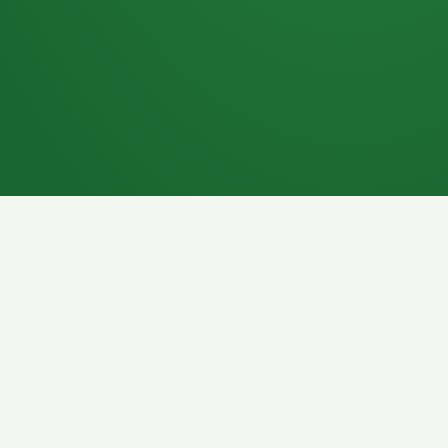
7P
Schokoriegel
8P
Pasta