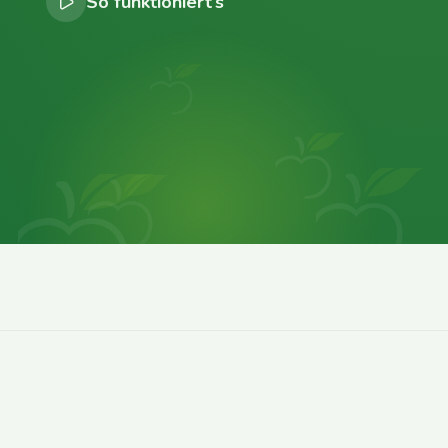
So funktioniert’s
0
0
0