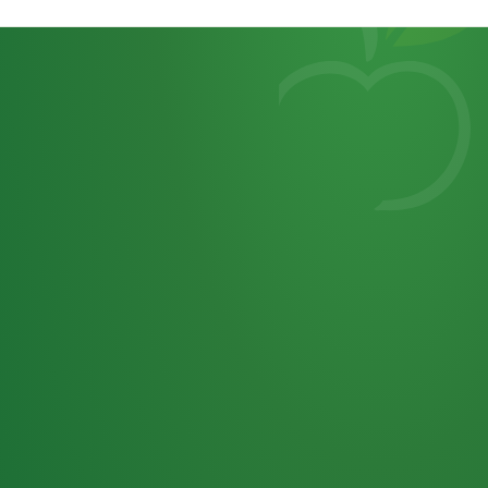
Heutiges
7
von
Tagebuch
25,0
32 P