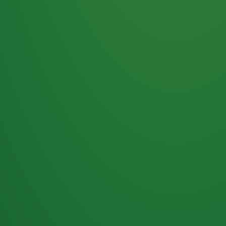
Haferflocken
PUNKTE
5 P
& Beeren
ÜBRIG
2
Naturjoghurt
P
Apfel
0 P
3P
Hähnchenbrust
4P
Vollkornbrot
2P
Banane
1P
Kaffee mit Milch
6P
Lachsfilet
1P
Gemüsesalat