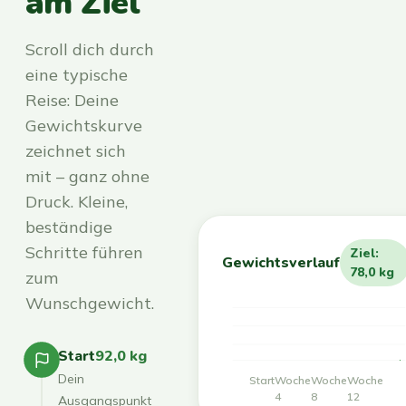
am Ziel
Scroll dich durch
eine typische
Reise: Deine
Gewichtskurve
zeichnet sich
mit – ganz ohne
Druck. Kleine,
beständige
Schritte führen
Ziel:
Gewichtsverlauf
78,0 kg
zum
Wunschgewicht.
Start
92,0 kg
Dein
Start
Woche
Woche
Woche
4
8
12
Ausgangspunkt