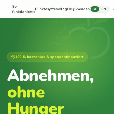
So
Punktesystem
Blog
FAQ
Spenden
DE
EN
funktioniert’s
100 % kostenlos & spendenfinanziert
Abnehmen,
ohne
Hunger