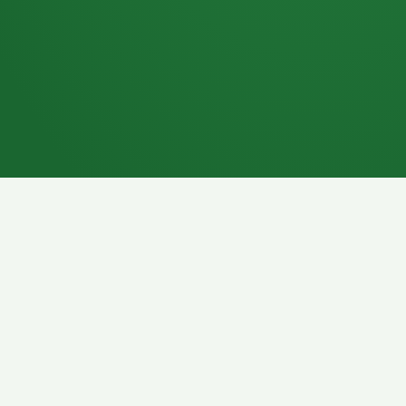
7P
Schokoriegel
8P
Pasta