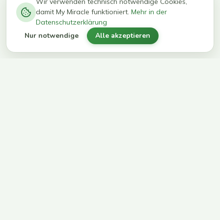
−
0
0
%
Wir verwenden technisch notwendige Cookies,
damit My Miracle funktioniert.
Mehr in der
kg in 12
erreichen
Datenschutzerklärung
Wochen
ihr Ziel
Nur notwendige
Alle akzeptieren