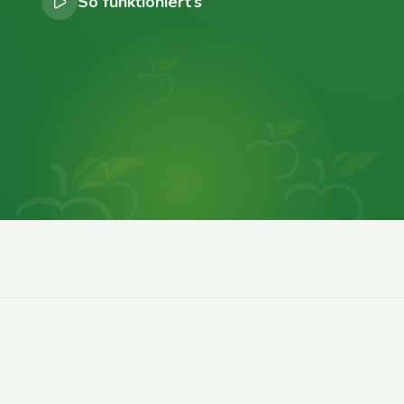
So funktioniert’s
0
0
0