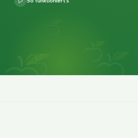
So funktioniert’s
0
0
0