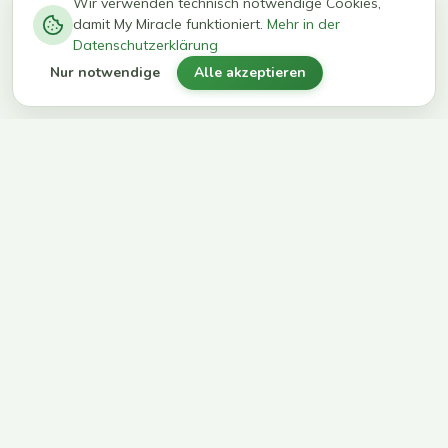
−
0
0
%
Wir verwenden technisch notwendige Cookies,
damit My Miracle funktioniert.
Mehr in der
kg in 12
erreichen
Datenschutzerklärung
Wochen
ihr Ziel
Nur notwendige
Alle akzeptieren