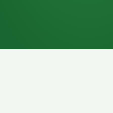
7P
Schokoriegel
8P
Pasta