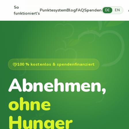
So
Punktesystem
Blog
FAQ
Spenden
DE
EN
funktioniert’s
100 % kostenlos & spendenfinanziert
Abnehmen,
ohne
Hunger