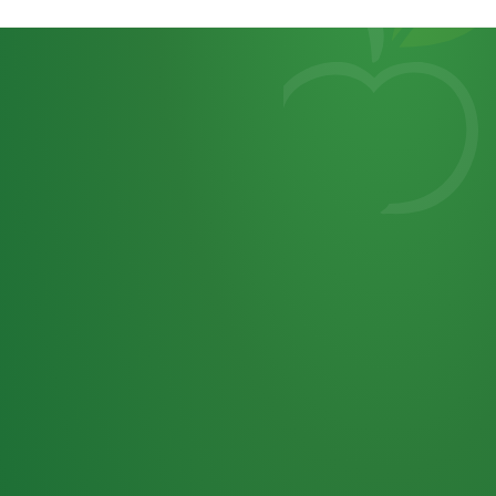
Heutiges
7
von
Tagebuch
25,0
32 P