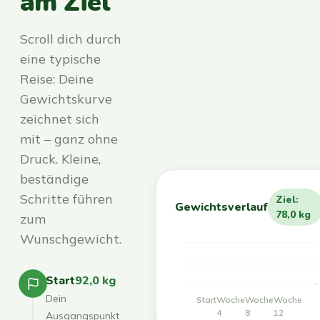
am Ziel
Scroll dich durch
eine typische
Reise: Deine
Gewichtskurve
zeichnet sich
mit – ganz ohne
Druck. Kleine,
beständige
Schritte führen
Ziel:
Gewichtsverlauf
78,0 kg
zum
Wunschgewicht.
Start
92,0 kg
Dein
Start
Woche
Woche
Woche
4
8
12
Ausgangspunkt