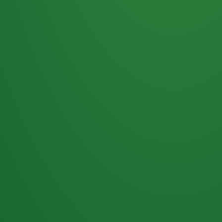
Haferflocken
PUNKTE
5 P
& Beeren
ÜBRIG
2
Naturjoghurt
P
Apfel
0 P
3P
Hähnchenbrust
4P
Vollkornbrot
2P
Banane
1P
Kaffee mit Milch
6P
Lachsfilet
1P
Gemüsesalat