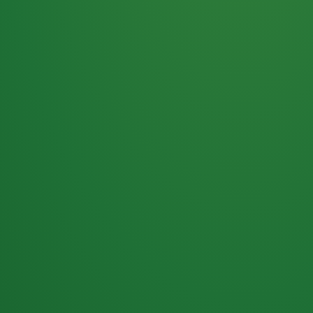
Haferflocken
PUNKTE
5 P
& Beeren
ÜBRIG
2
Naturjoghurt
P
Apfel
0 P
3P
Hähnchenbrust
4P
Vollkornbrot
2P
Banane
1P
Kaffee mit Milch
6P
Lachsfilet
1P
Gemüsesalat