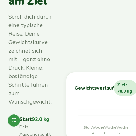
am Ziel
Scroll dich durch
eine typische
Reise: Deine
Gewichtskurve
zeichnet sich
mit – ganz ohne
Druck. Kleine,
beständige
Schritte führen
Ziel:
Gewichtsverlauf
78,0 kg
zum
Wunschgewicht.
Start
92,0 kg
Dein
Start
Woche
Woche
Woche
4
8
12
Ausgangspunkt