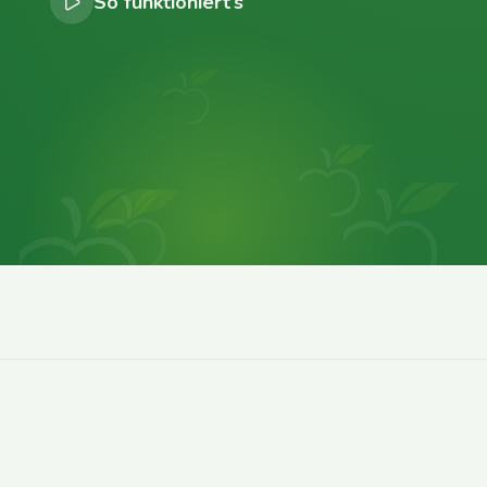
So funktioniert’s
0
0
0