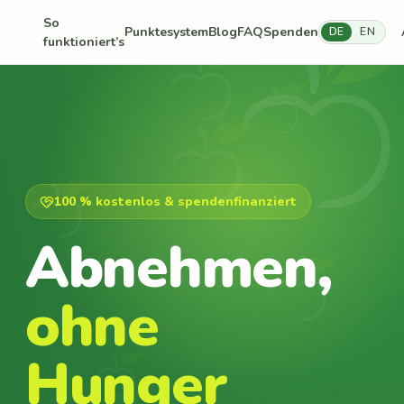
So
Punktesystem
Blog
FAQ
Spenden
DE
EN
funktioniert’s
100 % kostenlos & spendenfinanziert
Abnehmen,
ohne
Hunger