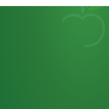
Heutiges
7
von
Tagebuch
25,0
32 P