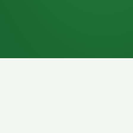
7P
Schokoriegel
8P
Pasta