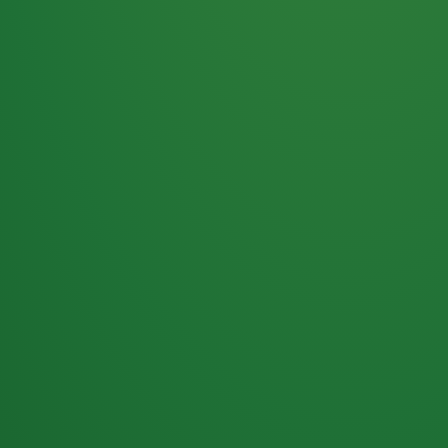
Haferflocken
PUNKTE
5 P
& Beeren
ÜBRIG
2
Naturjoghurt
P
Apfel
0 P
3P
Hähnchenbrust
4P
Vollkornbrot
2P
Banane
1P
Kaffee mit Milch
6P
Lachsfilet
1P
Gemüsesalat