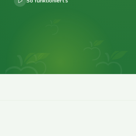
So funktioniert’s
0
0
0