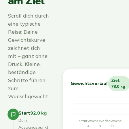
am Ziel
Scroll dich durch
eine typische
Reise: Deine
Gewichtskurve
zeichnet sich
mit – ganz ohne
Druck. Kleine,
beständige
Schritte führen
Ziel:
Gewichtsverlauf
78,0 kg
zum
Wunschgewicht.
Start
92,0 kg
Dein
Start
Woche
Woche
Woche
4
8
12
Ausgangspunkt