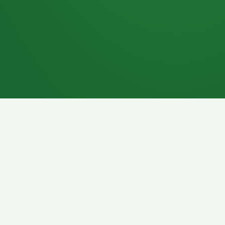
7P
Schokoriegel
8P
Pasta