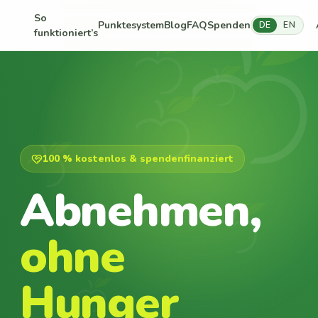
So
Punktesystem
Blog
FAQ
Spenden
DE
EN
funktioniert’s
100 % kostenlos & spendenfinanziert
Abnehmen,
ohne
Hunger