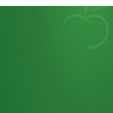
Heutiges
7
von
Tagebuch
25,0
32 P