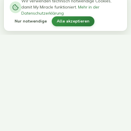
−
0
0
%
Wir verwenden technisch notwendige Cookies,
damit My Miracle funktioniert.
Mehr in der
kg in 12
erreichen
Datenschutzerklärung
Wochen
ihr Ziel
Nur notwendige
Alle akzeptieren