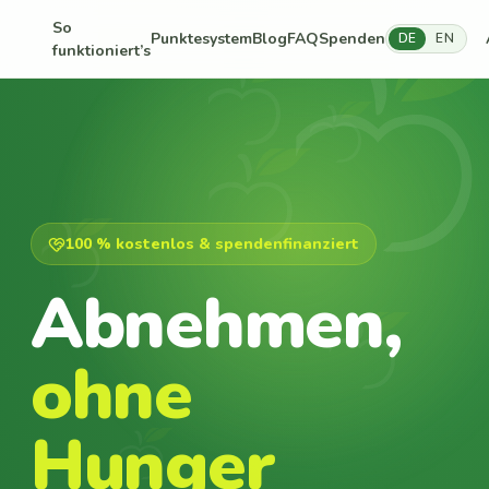
So
Punktesystem
Blog
FAQ
Spenden
DE
EN
funktioniert’s
100 % kostenlos & spendenfinanziert
Abnehmen,
ohne
Hunger