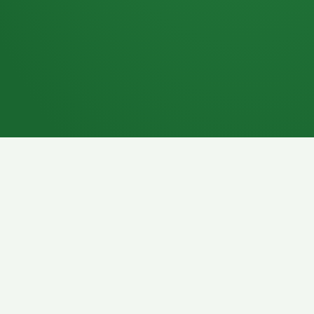
7P
Schokoriegel
8P
Pasta