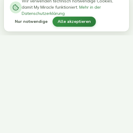
−
0
0
%
Wir verwenden technisch notwendige Cookies,
damit My Miracle funktioniert.
Mehr in der
kg in 12
erreichen
Datenschutzerklärung
Wochen
ihr Ziel
Nur notwendige
Alle akzeptieren