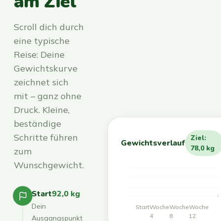
am Ziel
Scroll dich durch
eine typische
Reise: Deine
Gewichtskurve
zeichnet sich
mit – ganz ohne
Druck. Kleine,
beständige
Schritte führen
Ziel:
Gewichtsverlauf
78,0 kg
zum
Wunschgewicht.
Start
92,0 kg
Dein
Start
Woche
Woche
Woche
4
8
12
Ausgangspunkt