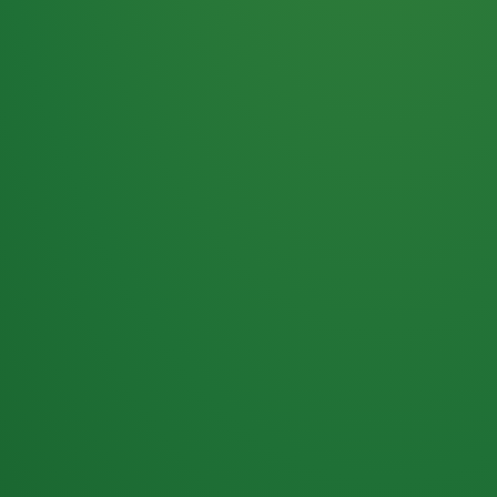
Haferflocken
PUNKTE
5 P
& Beeren
ÜBRIG
2
Naturjoghurt
P
Apfel
0 P
3P
Hähnchenbrust
4P
Vollkornbrot
2P
Banane
1P
Kaffee mit Milch
6P
Lachsfilet
1P
Gemüsesalat