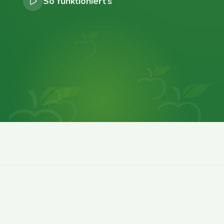
So funktioniert’s
0
0
0