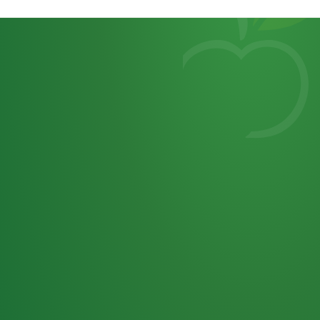
Heutiges
7
von
Tagebuch
25,0
32 P