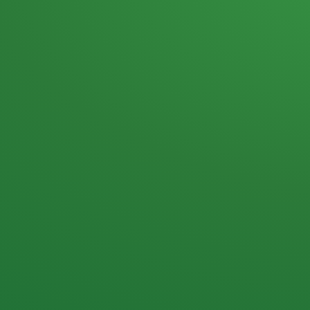
Heutiges Tagebuch
Haferflocken & Beeren
Naturjoghurt