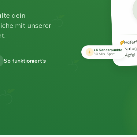
lte dein
iche mit unserer
t.
Hafer
Natur
+6 Sonderpunkte
Apfel
30 Min. Sport
So funktioniert’s