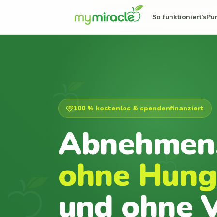
So funktioniert’s
Pu
100 % kostenlos & spendenfinanziert
Abnehmen
ohne Hung
und ohne V