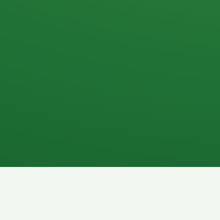
Apfel
3P
4
Hähnchenbrust
Vollkornbrot
1P
6P
Kaffee mit Milch
Lachsfilet
7P
8P
Schokoriegel
Pasta