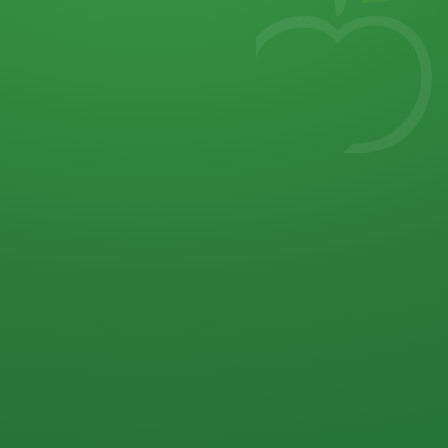
7
von 32 P
5 P
2 P