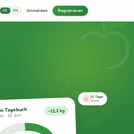
Anmelden
Registrieren
DE
EN
21 Tage
Streak
in Tagebuch
−12,2 kg
e · 18. Juni