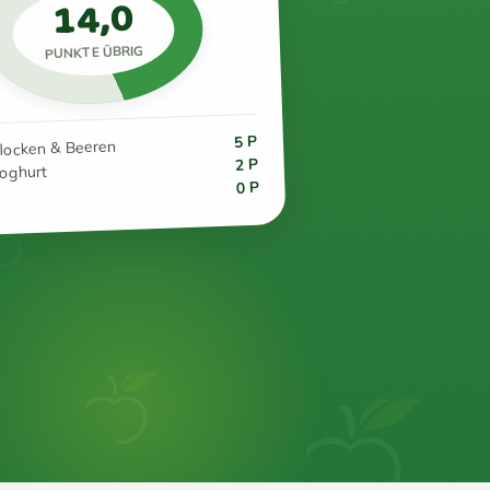
14,0
PUNKTE ÜBRIG
5 P
flocken & Beeren
2 P
joghurt
0 P