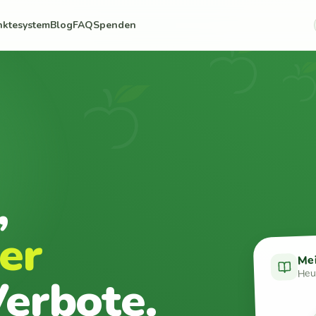
nktesystem
Blog
FAQ
Spenden
,
er
Me
Heut
erbote.