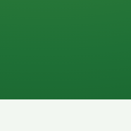
0 P
P
2P
Banane
1P
Gemüsesalat