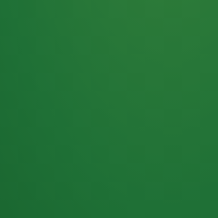
Haferflocken
PUNKTE
5 P
& Beeren
ÜBRIG
2
Naturjoghurt
P
Apfel
0 P
3P
Hähnchenbrust
4P
Vollkornbrot
2P
Banane
1P
Kaffee mit Milch
6P
Lachsfilet
1P
Gemüsesalat