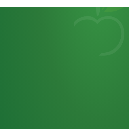
Heutiges
7
von
Tagebuch
25,0
32 P