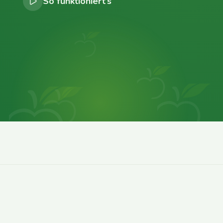
So funktioniert’s
0
0
0