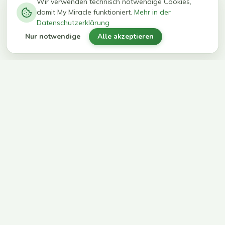
−
0
0
%
Wir verwenden technisch notwendige Cookies,
damit My Miracle funktioniert.
Mehr in der
kg in 12
erreichen
Datenschutzerklärung
Wochen
ihr Ziel
Nur notwendige
Alle akzeptieren