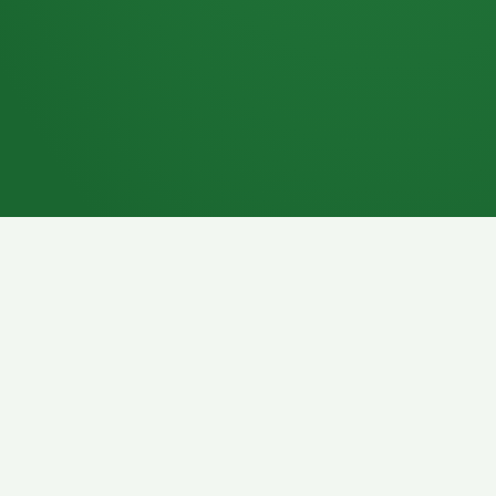
7P
Schokoriegel
8P
Pasta