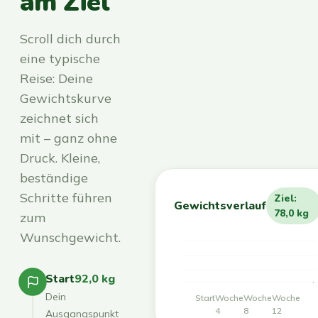
am Ziel
Scroll dich durch
eine typische
Reise: Deine
Gewichtskurve
zeichnet sich
mit – ganz ohne
Druck. Kleine,
beständige
Schritte führen
Ziel:
Gewichtsverlauf
78,0 kg
zum
Wunschgewicht.
Start
92,0 kg
Dein
Start
Woche
Woche
Woche
4
8
12
Ausgangspunkt