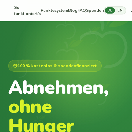
So
Punktesystem
Blog
FAQ
Spenden
DE
EN
funktioniert’s
100 % kostenlos & spendenfinanziert
Abnehmen,
ohne
Hunger