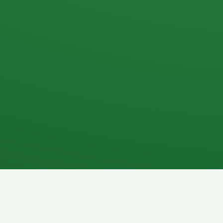
Apfel
3P
4
Hähnchenbrust
Vollkornbrot
1P
6P
Kaffee mit Milch
Lachsfilet
7P
8P
Schokoriegel
Pasta