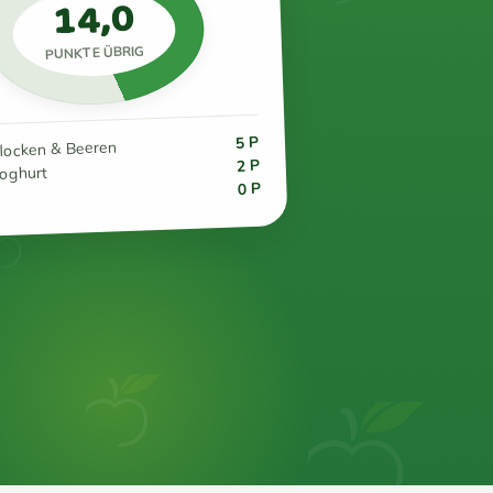
14,0
PUNKTE ÜBRIG
5 P
flocken & Beeren
2 P
joghurt
0 P