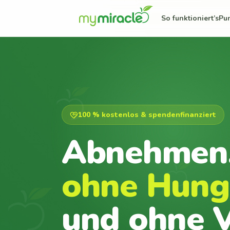
So funktioniert’s
Pu
100 % kostenlos & spendenfinanziert
Abnehmen
ohne Hung
und ohne V