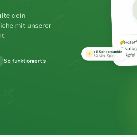
lte dein
iche mit unserer
t.
Hafer
Natur
+6 Sonderpunkte
Apfel
30 Min. Sport
So funktioniert’s