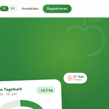
Anmelden
Registrieren
DE
EN
21 Tage
Streak
in Tagebuch
−12,2 kg
e · 18. Juni