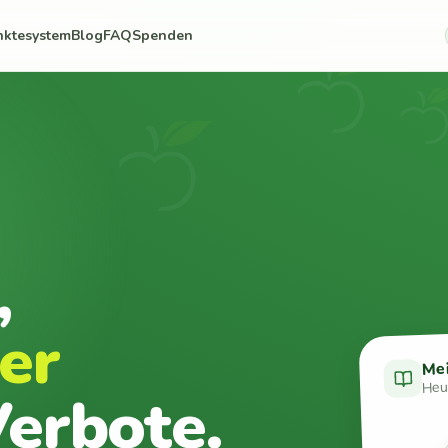
nktesystem
Blog
FAQ
Spenden
,
er
Me
Heut
erbote.