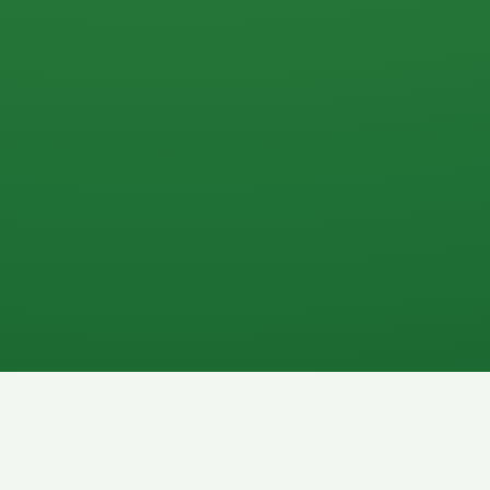
0 P
P
2P
Banane
1P
Gemüsesalat