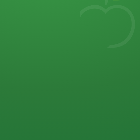
7
von 32 P
5 P
2 P