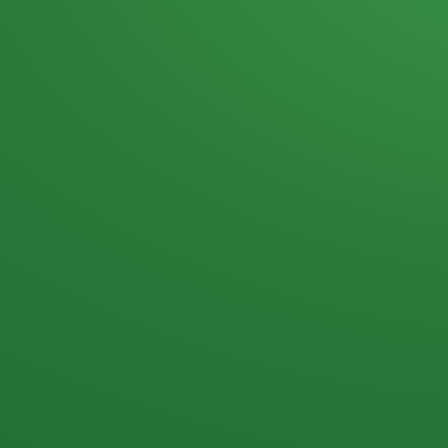
Heutiges Tagebuch
Haferflocken & Beeren
Naturjoghurt