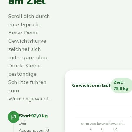
am Ziel
Scroll dich durch
eine typische
Reise: Deine
Gewichtskurve
zeichnet sich
mit – ganz ohne
Druck. Kleine,
beständige
Schritte führen
Ziel:
Gewichtsverlauf
78,0 kg
zum
Wunschgewicht.
Start
92,0 kg
Dein
Start
Woche
Woche
Woche
4
8
12
Ausgangspunkt