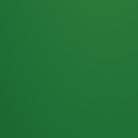
Haferflocken
PUNKTE
5 P
& Beeren
ÜBRIG
2
Naturjoghurt
P
Apfel
0 P
3P
Hähnchenbrust
4P
Vollkornbrot
2P
Banane
1P
Kaffee mit Milch
6P
Lachsfilet
1P
Gemüsesalat