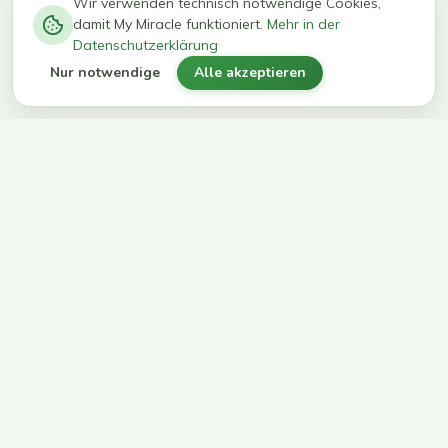
−
0
0
%
Wir verwenden technisch notwendige Cookies,
damit My Miracle funktioniert.
Mehr in der
kg in 12
erreichen
Datenschutzerklärung
Wochen
ihr Ziel
Nur notwendige
Alle akzeptieren