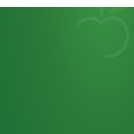
Heutiges
7
von
Tagebuch
25,0
32 P