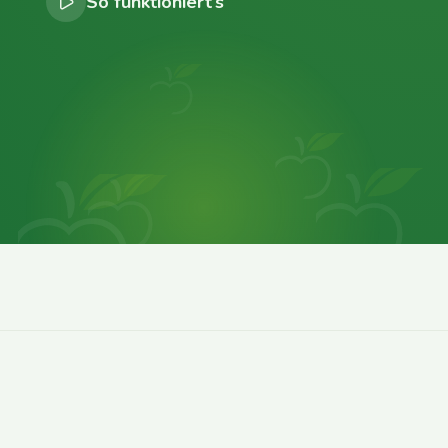
So funktioniert’s
0
0
0