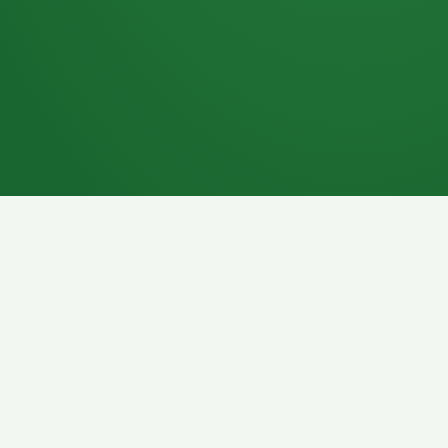
7P
Schokoriegel
8P
Pasta