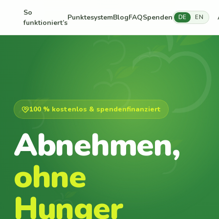
So
Punktesystem
Blog
FAQ
Spenden
DE
EN
funktioniert’s
100 % kostenlos & spendenfinanziert
Abnehmen,
ohne
Hunger