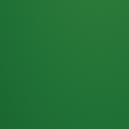
Haferflocken
PUNKTE
5 P
& Beeren
ÜBRIG
2
Naturjoghurt
P
Apfel
0 P
3P
Hähnchenbrust
4P
Vollkornbrot
2P
Banane
1P
Kaffee mit Milch
6P
Lachsfilet
1P
Gemüsesalat