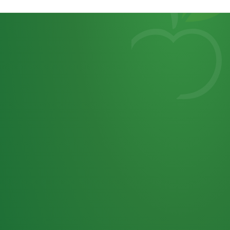
Heutiges
7
von
Tagebuch
25,0
32 P