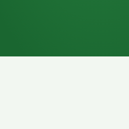
7P
Schokoriegel
8P
Pasta