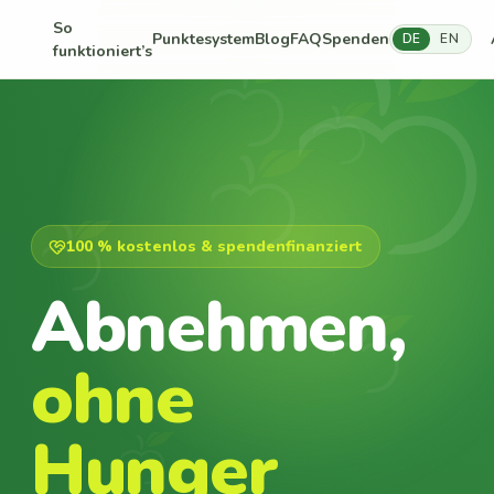
So
Punktesystem
Blog
FAQ
Spenden
DE
EN
funktioniert’s
100 % kostenlos & spendenfinanziert
Abnehmen,
ohne
Hunger