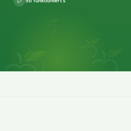
So funktioniert’s
0
0
0