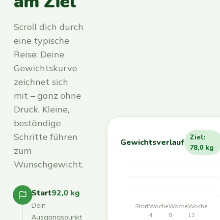
am Ziel
Scroll dich durch
eine typische
Reise: Deine
Gewichtskurve
zeichnet sich
mit – ganz ohne
Druck. Kleine,
beständige
Schritte führen
Ziel:
Gewichtsverlauf
78,0 kg
zum
Wunschgewicht.
Start
92,0 kg
Dein
Start
Woche
Woche
Woche
4
8
12
Ausgangspunkt