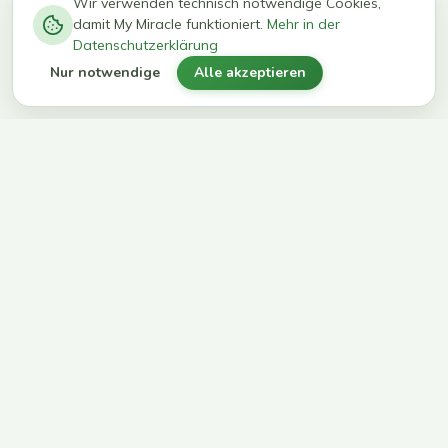
−
0
0
%
Wir verwenden technisch notwendige Cookies,
damit My Miracle funktioniert.
Mehr in der
kg in 12
erreichen
Datenschutzerklärung
Wochen
ihr Ziel
Nur notwendige
Alle akzeptieren