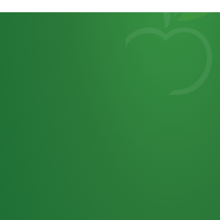
Heutiges
7
von
Tagebuch
25,0
32 P