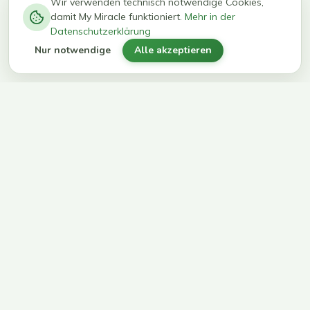
−
0
0
%
Wir verwenden technisch notwendige Cookies,
damit My Miracle funktioniert.
Mehr in der
kg in 12
erreichen
Datenschutzerklärung
Wochen
ihr Ziel
Nur notwendige
Alle akzeptieren