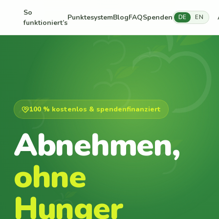
So
Punktesystem
Blog
FAQ
Spenden
DE
EN
funktioniert’s
100 % kostenlos & spendenfinanziert
Abnehmen,
ohne
Hunger