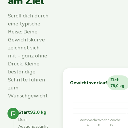
am Ziel
Scroll dich durch
eine typische
Reise: Deine
Gewichtskurve
zeichnet sich
mit – ganz ohne
Druck. Kleine,
beständige
Schritte führen
Ziel:
Gewichtsverlauf
78,0 kg
zum
Wunschgewicht.
Start
92,0 kg
Dein
Start
Woche
Woche
Woche
4
8
12
Ausgangspunkt