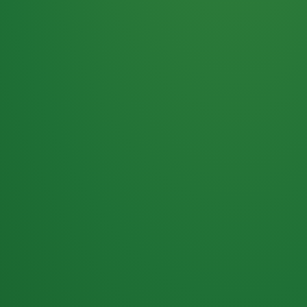
Haferflocken
PUNKTE
5 P
& Beeren
ÜBRIG
2
Naturjoghurt
P
Apfel
0 P
3P
Hähnchenbrust
4P
Vollkornbrot
2P
Banane
1P
Kaffee mit Milch
6P
Lachsfilet
1P
Gemüsesalat