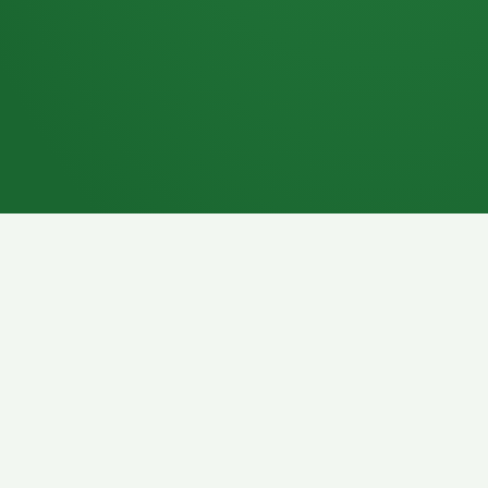
7P
Schokoriegel
8P
Pasta