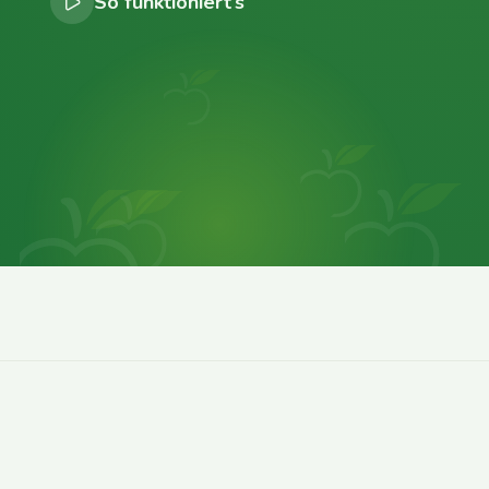
So funktioniert’s
0
0
0