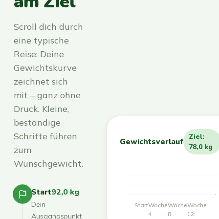
am Ziel
Scroll dich durch
eine typische
Reise: Deine
Gewichtskurve
zeichnet sich
mit – ganz ohne
Druck. Kleine,
beständige
Schritte führen
Ziel:
Gewichtsverlauf
78,0 kg
zum
Wunschgewicht.
Start
92,0 kg
Dein
Start
Woche
Woche
Woche
4
8
12
Ausgangspunkt