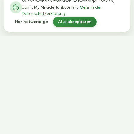
−
0
0
%
Wir verwenden technisch notwendige Cookies,
damit My Miracle funktioniert.
Mehr in der
kg in 12
erreichen
Datenschutzerklärung
Wochen
ihr Ziel
Nur notwendige
Alle akzeptieren