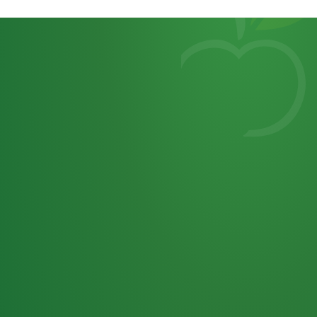
Heutiges
7
von
Tagebuch
25,0
32 P