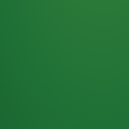
Haferflocken
PUNKTE
5 P
& Beeren
ÜBRIG
2
Naturjoghurt
P
Apfel
0 P
3P
Hähnchenbrust
4P
Vollkornbrot
2P
Banane
1P
Kaffee mit Milch
6P
Lachsfilet
1P
Gemüsesalat