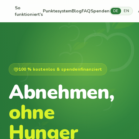
So
Punktesystem
Blog
FAQ
Spenden
DE
EN
funktioniert’s
100 % kostenlos & spendenfinanziert
Abnehmen,
ohne
Hunger