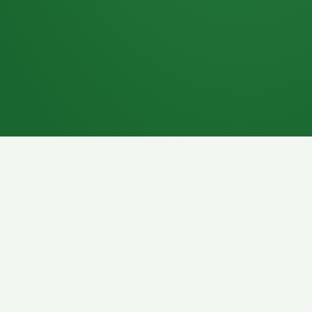
7P
Schokoriegel
8P
Pasta