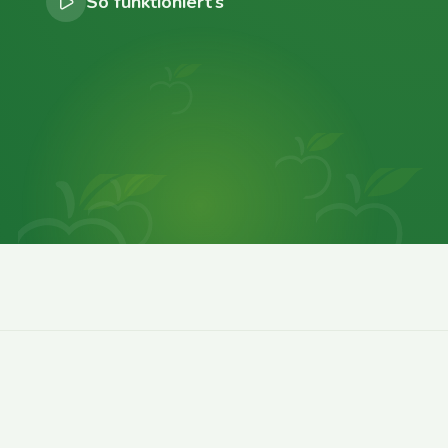
So funktioniert’s
0
0
0