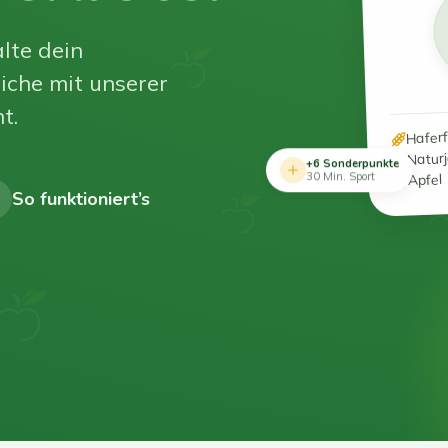
lte dein
iche mit unserer
t.
Hafer
Natur
+6 Sonderpunkte
Apfel
30 Min. Sport
So funktioniert’s