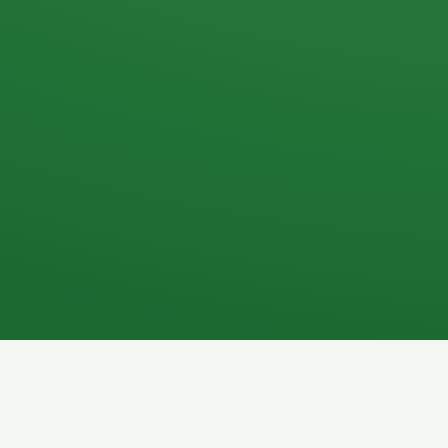
Apfel
3P
4
Hähnchenbrust
Vollkornbrot
1P
6P
Kaffee mit Milch
Lachsfilet
7P
8P
Schokoriegel
Pasta