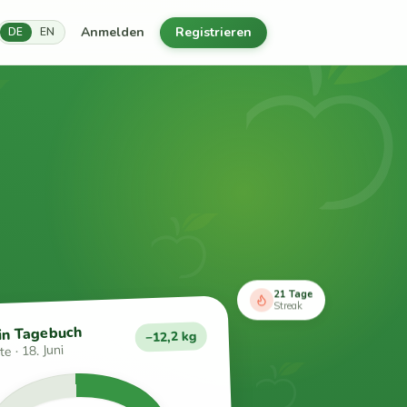
Anmelden
Registrieren
DE
EN
21 Tage
Streak
in Tagebuch
−12,2 kg
e · 18. Juni