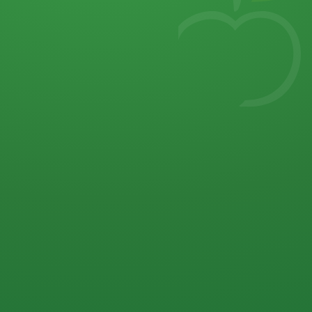
7
von 32 P
5 P
2 P