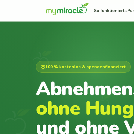
So funktioniert’s
Pu
100 % kostenlos & spendenfinanziert
Abnehmen
ohne Hung
und ohne V