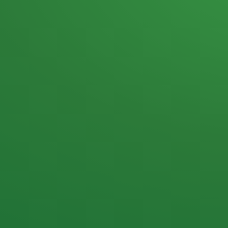
Heutiges Tagebuch
Haferflocken & Beeren
Naturjoghurt