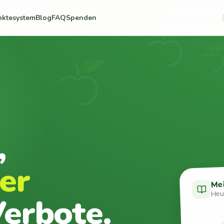
nktesystem
Blog
FAQ
Spenden
,
er
Me
Heut
erbote.