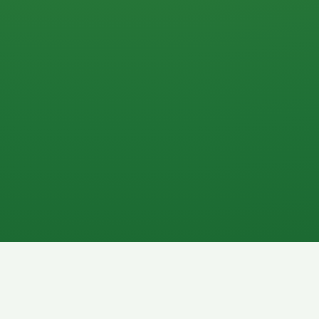
0 P
P
2P
Banane
1P
Gemüsesalat