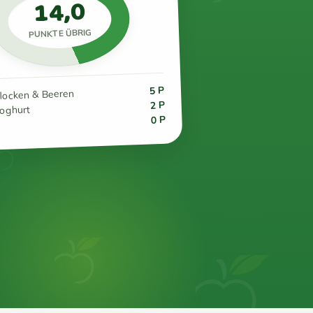
14,0
PUNKTE ÜBRIG
5 P
flocken & Beeren
2 P
joghurt
0 P