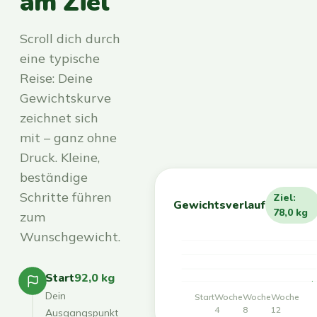
am Ziel
Scroll dich durch
eine typische
Reise: Deine
Gewichtskurve
zeichnet sich
mit – ganz ohne
Druck. Kleine,
beständige
Schritte führen
Ziel:
Gewichtsverlauf
78,0 kg
zum
Wunschgewicht.
Start
92,0 kg
Dein
Start
Woche
Woche
Woche
4
8
12
Ausgangspunkt