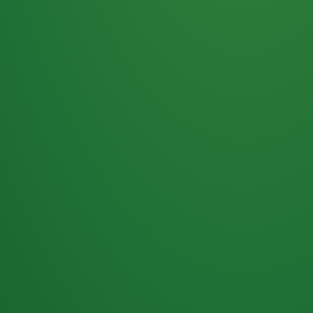
Haferflocken
PUNKTE
5 P
& Beeren
ÜBRIG
2
Naturjoghurt
P
Apfel
0 P
3P
Hähnchenbrust
4P
Vollkornbrot
2P
Banane
1P
Kaffee mit Milch
6P
Lachsfilet
1P
Gemüsesalat