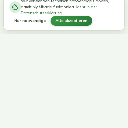
−
0
0
%
Wir verwenden technisch notwendige Cookies,
damit My Miracle funktioniert.
Mehr in der
kg in 12
erreichen
Datenschutzerklärung
Wochen
ihr Ziel
Nur notwendige
Alle akzeptieren