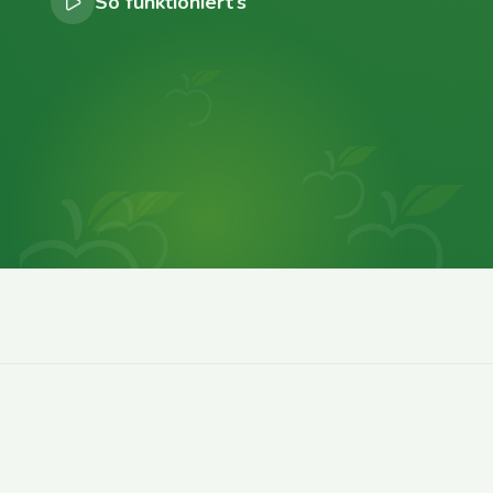
So funktioniert’s
0
0
0