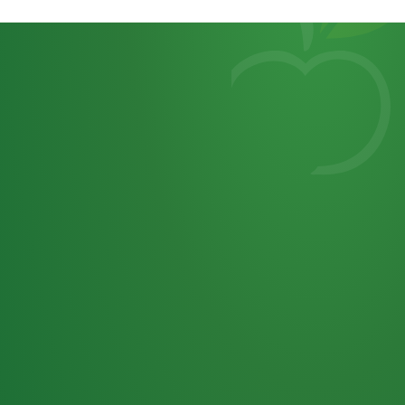
Heutiges
7
von
Tagebuch
25,0
32 P