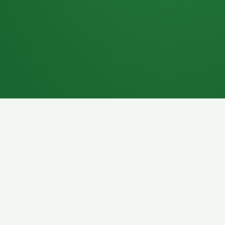
7P
Schokoriegel
8P
Pasta