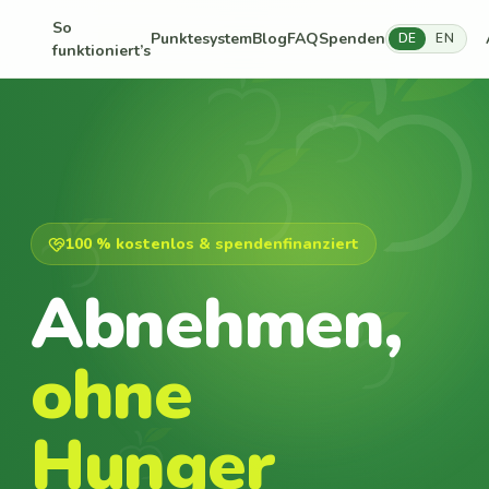
So
Punktesystem
Blog
FAQ
Spenden
DE
EN
funktioniert’s
100 % kostenlos & spendenfinanziert
Abnehmen,
ohne
Hunger