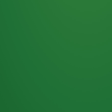
Haferflocken
PUNKTE
5 P
& Beeren
ÜBRIG
2
Naturjoghurt
P
Apfel
0 P
3P
Hähnchenbrust
4P
Vollkornbrot
2P
Banane
1P
Kaffee mit Milch
6P
Lachsfilet
1P
Gemüsesalat