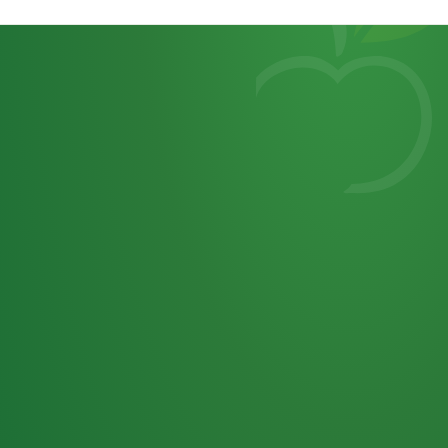
Heutiges
7
von
Tagebuch
25,0
32 P