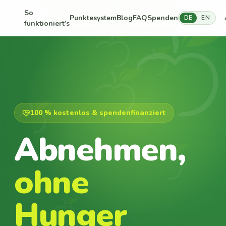
So
Punktesystem
Blog
FAQ
Spenden
DE
EN
funktioniert’s
100 % kostenlos & spendenfinanziert
Abnehmen,
ohne
Hunger