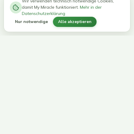
−
0
0
%
Wir verwenden technisch notwendige Cookies,
damit My Miracle funktioniert.
Mehr in der
kg in 12
erreichen
Datenschutzerklärung
Wochen
ihr Ziel
Nur notwendige
Alle akzeptieren