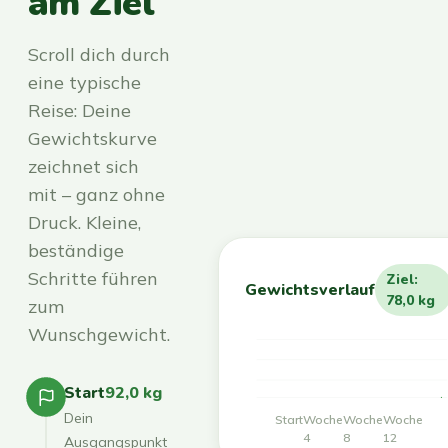
am Ziel
Scroll dich durch
eine typische
Reise: Deine
Gewichtskurve
zeichnet sich
mit – ganz ohne
Druck. Kleine,
beständige
Schritte führen
Ziel:
Gewichtsverlauf
78,0 kg
zum
Wunschgewicht.
Start
92,0 kg
Dein
Start
Woche
Woche
Woche
4
8
12
Ausgangspunkt