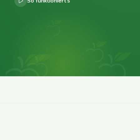
So funktioniert’s
0
0
0