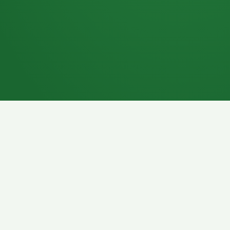
7P
Schokoriegel
8P
Pasta