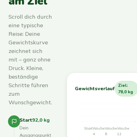
am Ziel
Scroll dich durch
eine typische
Reise: Deine
Gewichtskurve
zeichnet sich
mit – ganz ohne
Druck. Kleine,
beständige
Schritte führen
Ziel:
Gewichtsverlauf
78,0 kg
zum
Wunschgewicht.
Start
92,0 kg
Dein
Start
Woche
Woche
Woche
4
8
12
Ausgangspunkt