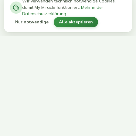
−
0
0
%
Wir verwenden technisch notwendige Cookies,
damit My Miracle funktioniert.
Mehr in der
kg in 12
erreichen
Datenschutzerklärung
Wochen
ihr Ziel
Nur notwendige
Alle akzeptieren