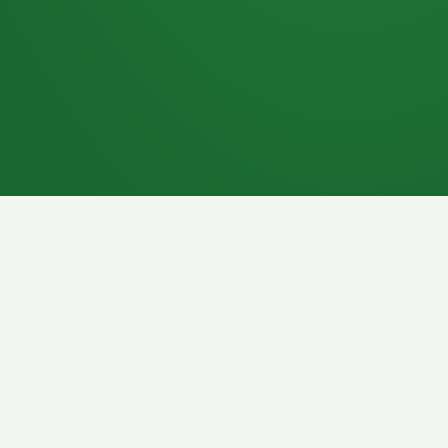
7P
Schokoriegel
8P
Pasta