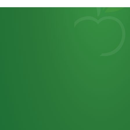
Heutiges
7
von
Tagebuch
25,0
32 P