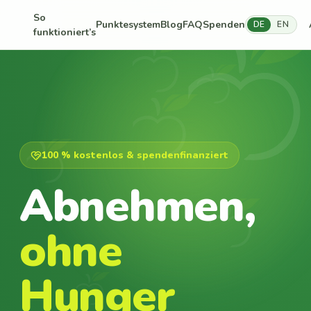
So
Punktesystem
Blog
FAQ
Spenden
DE
EN
funktioniert’s
100 % kostenlos & spendenfinanziert
Abnehmen,
ohne
Hunger