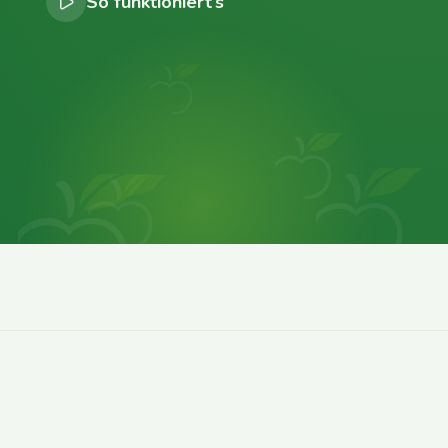
So funktioniert’s
0
0
0