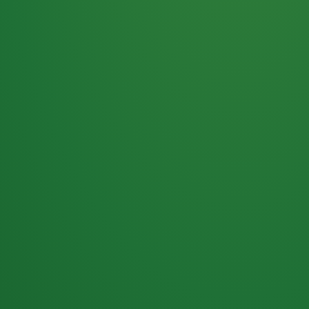
Haferflocken
PUNKTE
5 P
& Beeren
ÜBRIG
2
Naturjoghurt
P
Apfel
0 P
3P
Hähnchenbrust
4P
Vollkornbrot
2P
Banane
1P
Kaffee mit Milch
6P
Lachsfilet
1P
Gemüsesalat