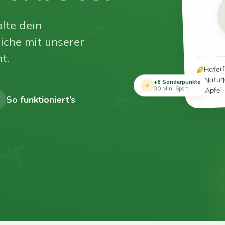
lte dein
iche mit unserer
t.
Hafer
Natur
+6 Sonderpunkte
Apfel
30 Min. Sport
So funktioniert’s