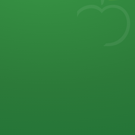
7
von 32 P
5 P
2 P