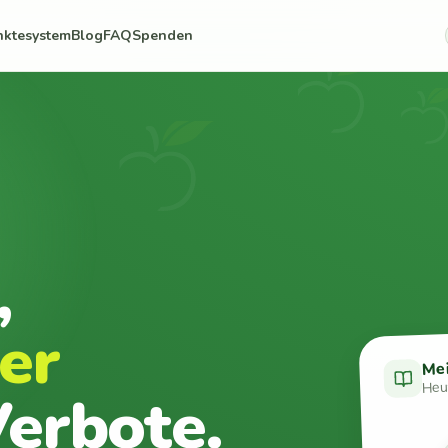
nktesystem
Blog
FAQ
Spenden
,
er
Me
Heut
erbote.