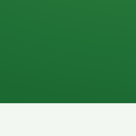
Apfel
3P
4
Hähnchenbrust
Vollkornbrot
1P
6P
Kaffee mit Milch
Lachsfilet
7P
8P
Schokoriegel
Pasta