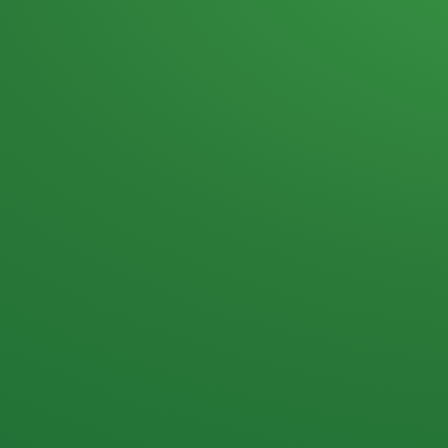
Heutiges Tagebuch
Haferflocken & Beeren
Naturjoghurt