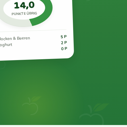
14,0
PUNKTE ÜBRIG
5 P
flocken & Beeren
2 P
joghurt
0 P