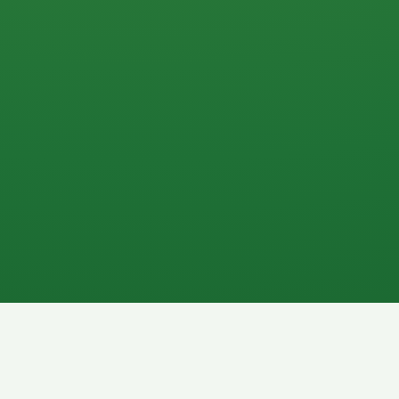
0 P
P
2P
Banane
1P
Gemüsesalat