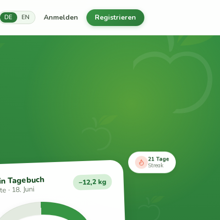
Anmelden
Registrieren
DE
EN
21 Tage
Streak
in Tagebuch
−12,2 kg
e · 18. Juni