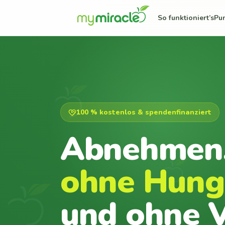
So funktioniert’s
Pu
100 % kostenlos & spendenfinanziert
Abnehmen
ohne Hung
und ohne V