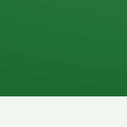
Apfel
3P
4
Hähnchenbrust
Vollkornbrot
1P
6P
Kaffee mit Milch
Lachsfilet
7P
8P
Schokoriegel
Pasta