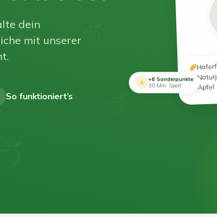
lte dein
iche mit unserer
t.
Hafer
Natur
+6 Sonderpunkte
Apfel
30 Min. Sport
So funktioniert’s