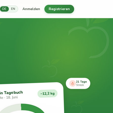
Anmelden
Registrieren
DE
EN
21 Tage
Streak
in Tagebuch
−12,2 kg
e · 18. Juni