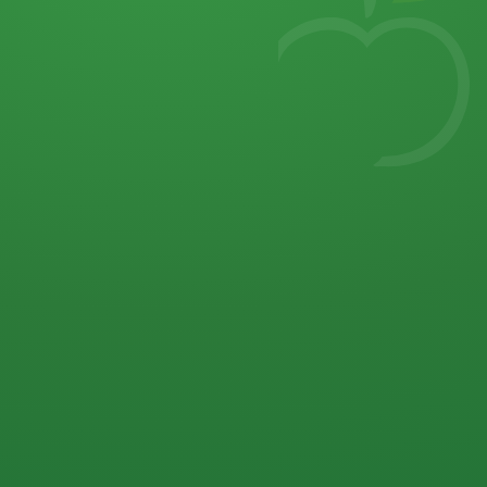
7
von 32 P
5 P
2 P