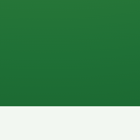
0 P
P
2P
Banane
1P
Gemüsesalat