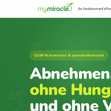
So funktioniert’s
Pu
100 % kostenlos & spendenfinanziert
Abnehmen
ohne Hung
und ohne V