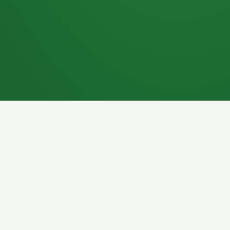
7P
Schokoriegel
8P
Pasta