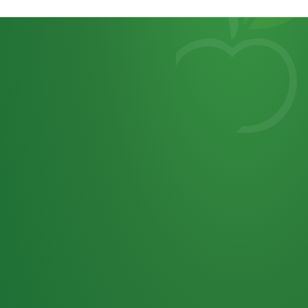
Heutiges
7
von
Tagebuch
25,0
32 P