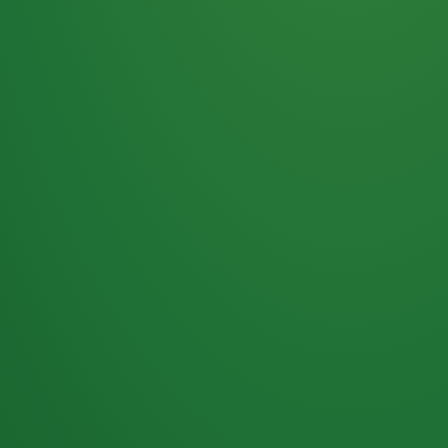
Haferflocken
PUNKTE
5 P
& Beeren
ÜBRIG
2
Naturjoghurt
P
Apfel
0 P
3P
Hähnchenbrust
4P
Vollkornbrot
2P
Banane
1P
Kaffee mit Milch
6P
Lachsfilet
1P
Gemüsesalat