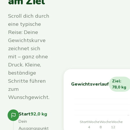
am Ziel
Scroll dich durch
eine typische
Reise: Deine
Gewichtskurve
zeichnet sich
mit – ganz ohne
Druck. Kleine,
beständige
Schritte führen
Ziel:
Gewichtsverlauf
78,0 kg
zum
Wunschgewicht.
Start
92,0 kg
Dein
Start
Woche
Woche
Woche
4
8
12
Ausgangspunkt