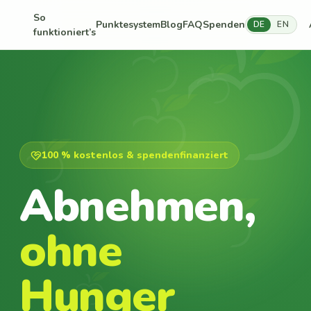
So
Punktesystem
Blog
FAQ
Spenden
DE
EN
funktioniert’s
100 % kostenlos & spendenfinanziert
Abnehmen,
ohne
Hunger