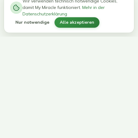
−
0
0
%
Wir verwenden technisch notwendige Cookies,
damit My Miracle funktioniert.
Mehr in der
kg in 12
erreichen
Datenschutzerklärung
Wochen
ihr Ziel
Nur notwendige
Alle akzeptieren