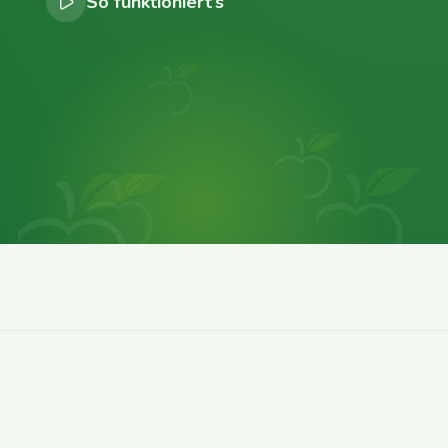
So funktioniert’s
0
0
0