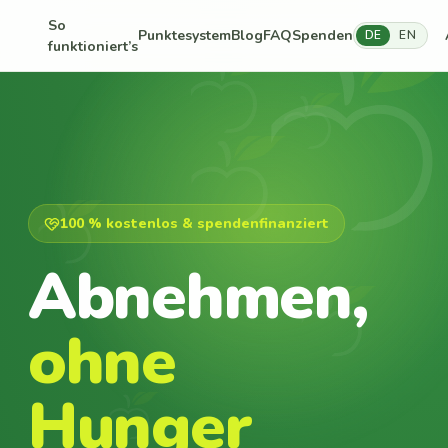
So
Punktesystem
Blog
FAQ
Spenden
DE
EN
funktioniert’s
100 % kostenlos & spendenfinanziert
Abnehmen,
ohne
Hunger