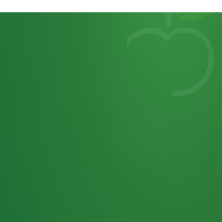
Heutiges
7
von
Tagebuch
25,0
32 P