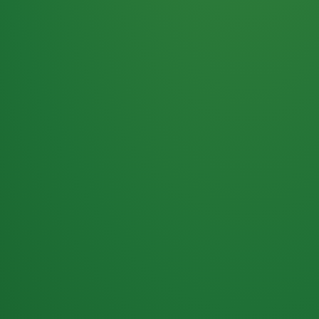
Haferflocken
PUNKTE
5 P
& Beeren
ÜBRIG
2
Naturjoghurt
P
Apfel
0 P
3P
Hähnchenbrust
4P
Vollkornbrot
2P
Banane
1P
Kaffee mit Milch
6P
Lachsfilet
1P
Gemüsesalat