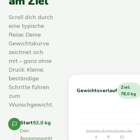
am Ziel
Scroll dich durch
eine typische
Reise: Deine
Gewichtskurve
zeichnet sich
mit – ganz ohne
Druck. Kleine,
beständige
Schritte führen
Ziel:
Gewichtsverlauf
78,0 kg
zum
Wunschgewicht.
Start
92,0 kg
Dein
Start
Woche
Woche
Woche
4
8
12
Ausgangspunkt