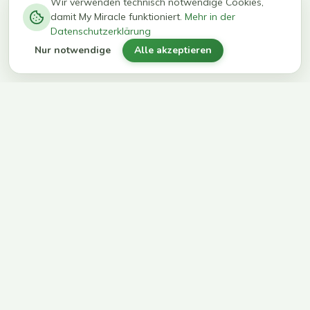
−
0
0
%
Wir verwenden technisch notwendige Cookies,
damit My Miracle funktioniert.
Mehr in der
kg in 12
erreichen
Datenschutzerklärung
Wochen
ihr Ziel
Nur notwendige
Alle akzeptieren