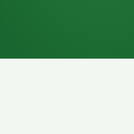
7P
Schokoriegel
8P
Pasta