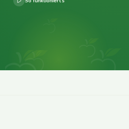
So funktioniert’s
0
0
0