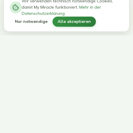
−
0
0
%
Wir verwenden technisch notwendige Cookies,
damit My Miracle funktioniert.
Mehr in der
kg in 12
erreichen
Datenschutzerklärung
Wochen
ihr Ziel
Nur notwendige
Alle akzeptieren