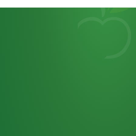
Heutiges
7
von
Tagebuch
25,0
32 P