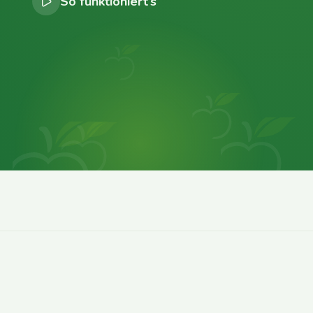
So funktioniert’s
0
0
0