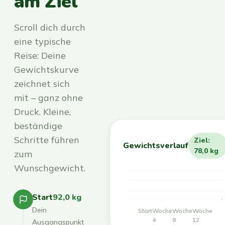
am Ziel
Scroll dich durch
eine typische
Reise: Deine
Gewichtskurve
zeichnet sich
mit – ganz ohne
Druck. Kleine,
beständige
Schritte führen
Ziel:
Gewichtsverlauf
78,0 kg
zum
Wunschgewicht.
Start
92,0 kg
Dein
Start
Woche
Woche
Woche
4
8
12
Ausgangspunkt