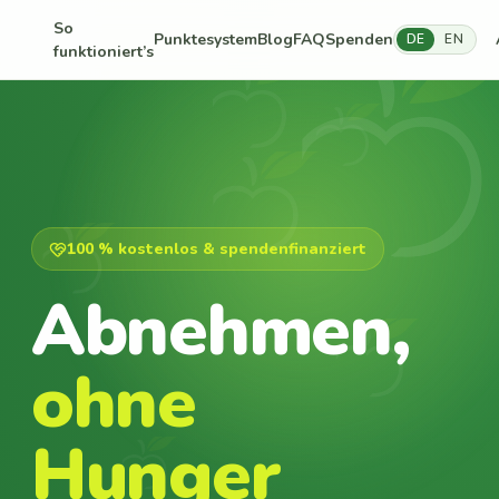
So
Punktesystem
Blog
FAQ
Spenden
DE
EN
funktioniert’s
100 % kostenlos & spendenfinanziert
Abnehmen,
ohne
Hunger