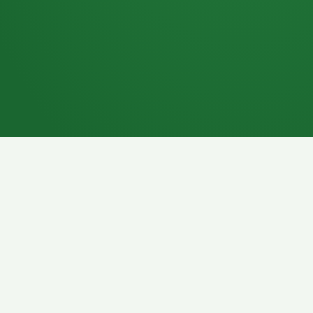
7P
Schokoriegel
8P
Pasta