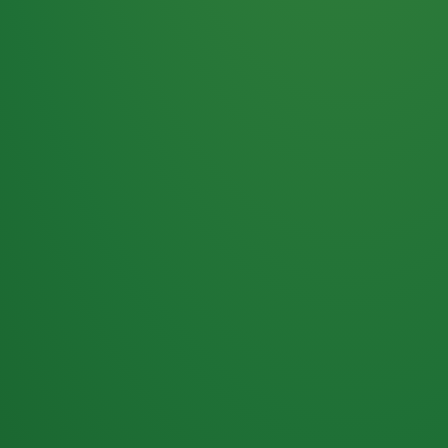
Haferflocken
PUNKTE
5 P
& Beeren
ÜBRIG
2
Naturjoghurt
P
Apfel
0 P
3P
Hähnchenbrust
4P
Vollkornbrot
2P
Banane
1P
Kaffee mit Milch
6P
Lachsfilet
1P
Gemüsesalat