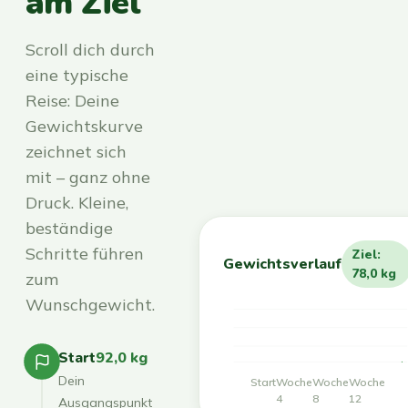
am Ziel
Scroll dich durch
eine typische
Reise: Deine
Gewichtskurve
zeichnet sich
mit – ganz ohne
Druck. Kleine,
beständige
Schritte führen
Ziel:
Gewichtsverlauf
78,0 kg
zum
Wunschgewicht.
Start
92,0 kg
Dein
Start
Woche
Woche
Woche
4
8
12
Ausgangspunkt