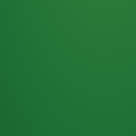
Haferflocken
PUNKTE
5 P
& Beeren
ÜBRIG
2
Naturjoghurt
P
Apfel
0 P
3P
Hähnchenbrust
4P
Vollkornbrot
2P
Banane
1P
Kaffee mit Milch
6P
Lachsfilet
1P
Gemüsesalat