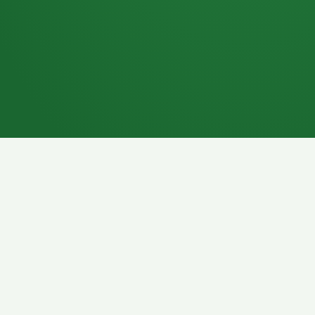
7P
Schokoriegel
8P
Pasta