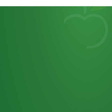
Heutiges
7
von
Tagebuch
25,0
32 P