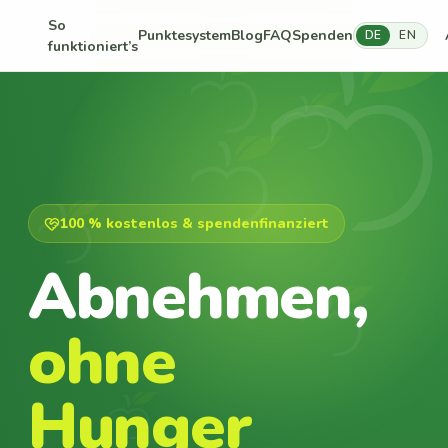
So
Punktesystem
Blog
FAQ
Spenden
DE
EN
funktioniert’s
100 % kostenlos & spendenfinanziert
Abnehmen,
ohne
Hunger