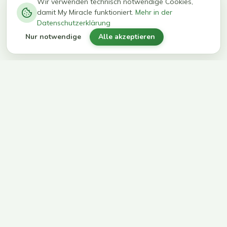
−
0
0
%
Wir verwenden technisch notwendige Cookies,
damit My Miracle funktioniert.
Mehr in der
kg in 12
erreichen
Datenschutzerklärung
Wochen
ihr Ziel
Nur notwendige
Alle akzeptieren