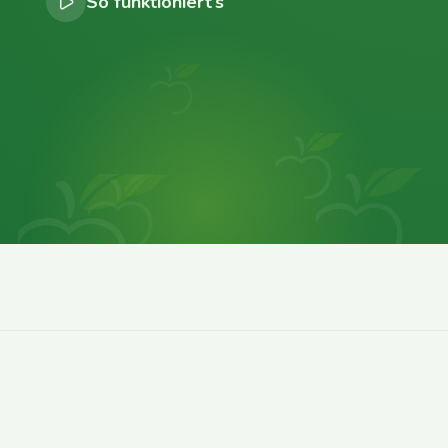
So funktioniert’s
0
0
0