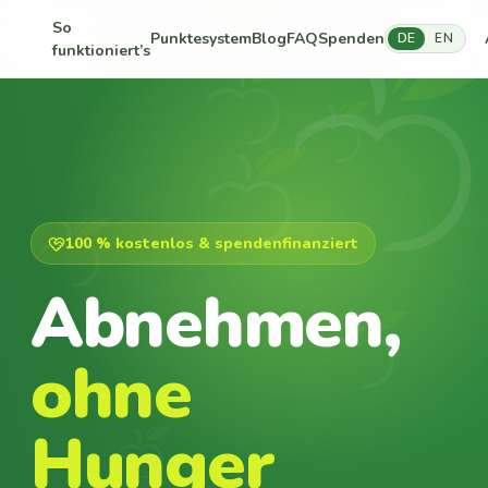
So
Punktesystem
Blog
FAQ
Spenden
DE
EN
funktioniert’s
100 % kostenlos & spendenfinanziert
Abnehmen,
ohne
Hunger