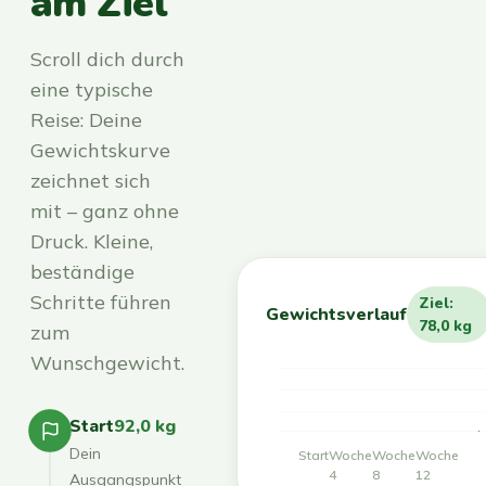
am Ziel
Scroll dich durch
eine typische
Reise: Deine
Gewichtskurve
zeichnet sich
mit – ganz ohne
Druck. Kleine,
beständige
Schritte führen
Ziel:
Gewichtsverlauf
78,0 kg
zum
Wunschgewicht.
Start
92,0 kg
Dein
Start
Woche
Woche
Woche
4
8
12
Ausgangspunkt