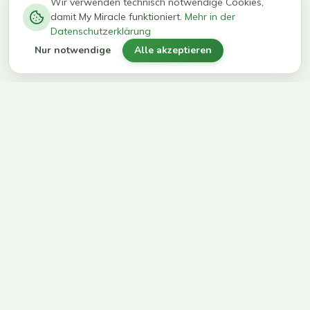
−
0
0
%
Wir verwenden technisch notwendige Cookies,
damit My Miracle funktioniert.
Mehr in der
kg in 12
erreichen
Datenschutzerklärung
Wochen
ihr Ziel
Nur notwendige
Alle akzeptieren