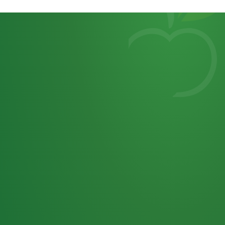
Heutiges
7
von
Tagebuch
25,0
32 P