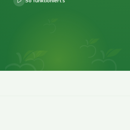
So funktioniert’s
0
0
0