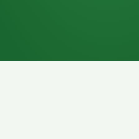
7P
Schokoriegel
8P
Pasta