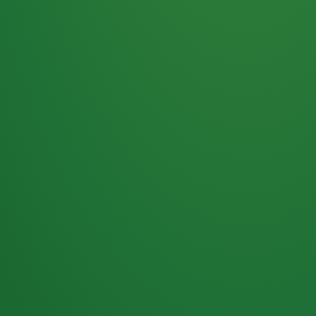
Haferflocken
PUNKTE
5 P
& Beeren
ÜBRIG
2
Naturjoghurt
P
Apfel
0 P
3P
Hähnchenbrust
4P
Vollkornbrot
2P
Banane
1P
Kaffee mit Milch
6P
Lachsfilet
1P
Gemüsesalat