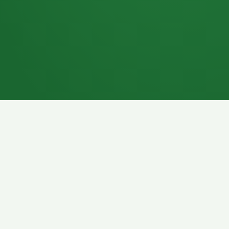
7P
Schokoriegel
8P
Pasta