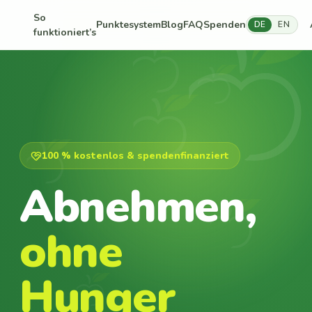
So
Punktesystem
Blog
FAQ
Spenden
DE
EN
funktioniert’s
100 % kostenlos & spendenfinanziert
Abnehmen,
ohne
Hunger