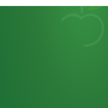
Heutiges
7
von
Tagebuch
25,0
32 P