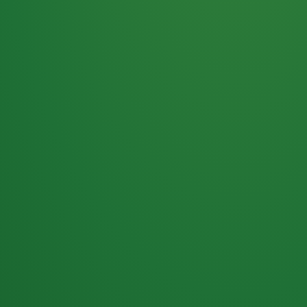
Haferflocken
PUNKTE
5 P
& Beeren
ÜBRIG
2
Naturjoghurt
P
Apfel
0 P
3P
Hähnchenbrust
4P
Vollkornbrot
2P
Banane
1P
Kaffee mit Milch
6P
Lachsfilet
1P
Gemüsesalat