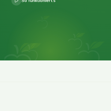
So funktioniert’s
0
0
0