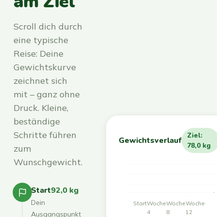
am Ziel
Scroll dich durch
eine typische
Reise: Deine
Gewichtskurve
zeichnet sich
mit – ganz ohne
Druck. Kleine,
beständige
Schritte führen
Ziel:
Gewichtsverlauf
78,0 kg
zum
Wunschgewicht.
Start
92,0 kg
Dein
Start
Woche
Woche
Woche
4
8
12
Ausgangspunkt