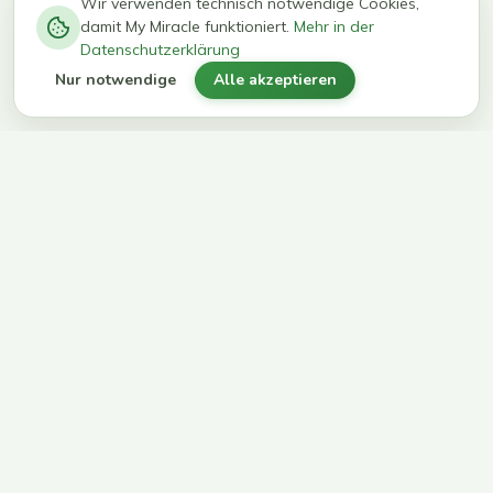
−
0
0
%
Wir verwenden technisch notwendige Cookies,
damit My Miracle funktioniert.
Mehr in der
kg in 12
erreichen
Datenschutzerklärung
Wochen
ihr Ziel
Nur notwendige
Alle akzeptieren