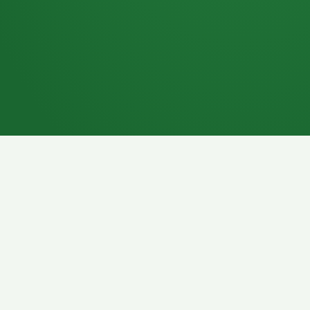
7P
Schokoriegel
8P
Pasta