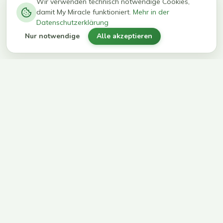
−
0
0
%
Wir verwenden technisch notwendige Cookies,
damit My Miracle funktioniert.
Mehr in der
kg in 12
erreichen
Datenschutzerklärung
Wochen
ihr Ziel
Nur notwendige
Alle akzeptieren