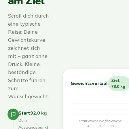
am Ziel
Scroll dich durch
eine typische
Reise: Deine
Gewichtskurve
zeichnet sich
mit – ganz ohne
Druck. Kleine,
beständige
Schritte führen
Ziel:
Gewichtsverlauf
78,0 kg
zum
Wunschgewicht.
Start
92,0 kg
Dein
Start
Woche
Woche
Woche
4
8
12
Ausgangspunkt