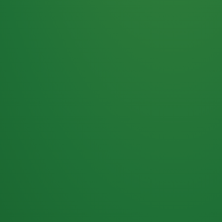
Haferflocken
PUNKTE
5 P
& Beeren
ÜBRIG
2
Naturjoghurt
P
Apfel
0 P
3P
Hähnchenbrust
4P
Vollkornbrot
2P
Banane
1P
Kaffee mit Milch
6P
Lachsfilet
1P
Gemüsesalat