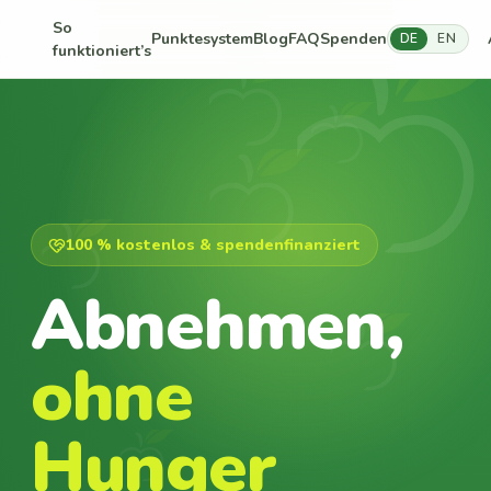
So
Punktesystem
Blog
FAQ
Spenden
DE
EN
funktioniert’s
100 % kostenlos & spendenfinanziert
Abnehmen,
ohne
Hunger