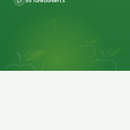
So funktioniert’s
0
0
0