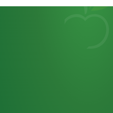
Heutiges
7
von
Tagebuch
25,0
32 P