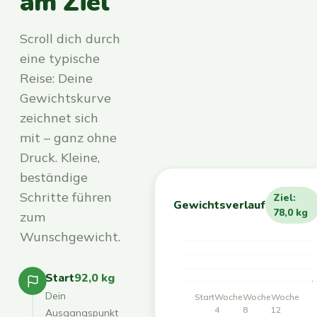
am Ziel
Scroll dich durch
eine typische
Reise: Deine
Gewichtskurve
zeichnet sich
mit – ganz ohne
Druck. Kleine,
beständige
Schritte führen
Ziel:
Gewichtsverlauf
78,0 kg
zum
Wunschgewicht.
Start
92,0 kg
Dein
Start
Woche
Woche
Woche
4
8
12
Ausgangspunkt