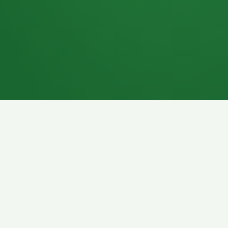
7P
Schokoriegel
8P
Pasta