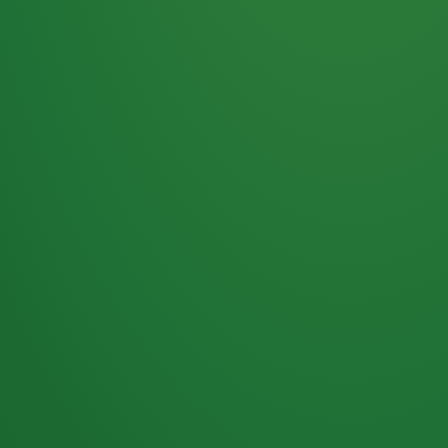
Haferflocken
PUNKTE
5 P
& Beeren
ÜBRIG
2
Naturjoghurt
P
Apfel
0 P
3P
Hähnchenbrust
4P
Vollkornbrot
2P
Banane
1P
Kaffee mit Milch
6P
Lachsfilet
1P
Gemüsesalat