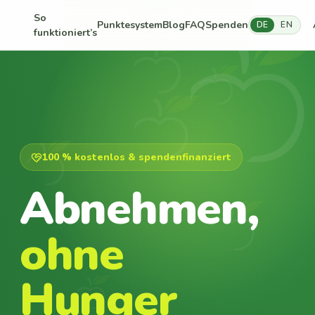
So
Punktesystem
Blog
FAQ
Spenden
DE
EN
funktioniert’s
100 % kostenlos & spendenfinanziert
Abnehmen,
ohne
Hunger