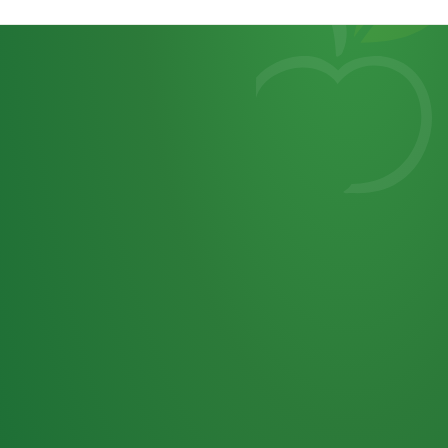
Heutiges
7
von
Tagebuch
25,0
32 P