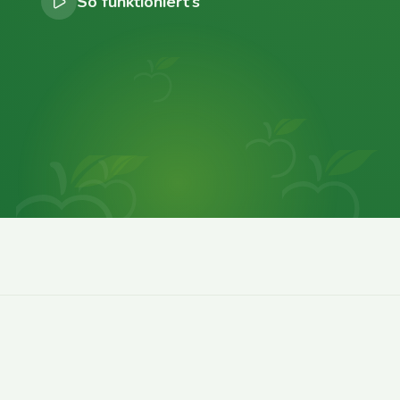
So funktioniert’s
0
0
0