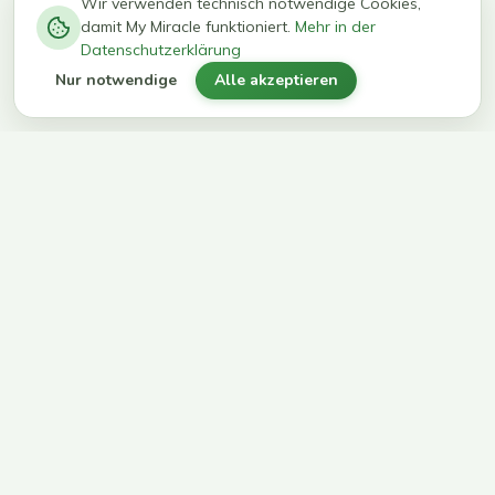
−
0
0
%
Wir verwenden technisch notwendige Cookies,
damit My Miracle funktioniert.
Mehr in der
kg in 12
erreichen
Datenschutzerklärung
Wochen
ihr Ziel
Nur notwendige
Alle akzeptieren