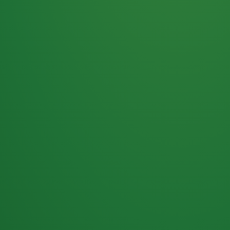
Haferflocken
PUNKTE
5 P
& Beeren
ÜBRIG
2
Naturjoghurt
P
Apfel
0 P
3P
Hähnchenbrust
4P
Vollkornbrot
2P
Banane
1P
Kaffee mit Milch
6P
Lachsfilet
1P
Gemüsesalat