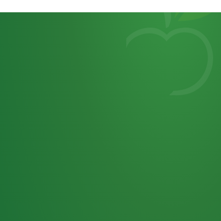
Heutiges
7
von
Tagebuch
25,0
32 P