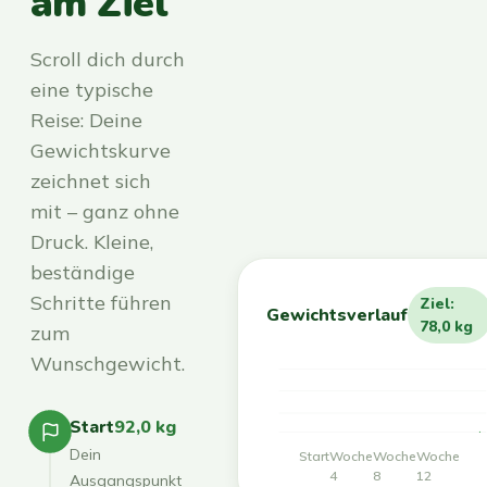
am Ziel
Scroll dich durch
eine typische
Reise: Deine
Gewichtskurve
zeichnet sich
mit – ganz ohne
Druck. Kleine,
beständige
Schritte führen
Ziel:
Gewichtsverlauf
78,0 kg
zum
Wunschgewicht.
Start
92,0 kg
Dein
Start
Woche
Woche
Woche
4
8
12
Ausgangspunkt