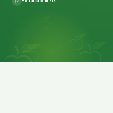
So funktioniert’s
0
0
0