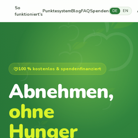
So
Punktesystem
Blog
FAQ
Spenden
DE
EN
funktioniert’s
100 % kostenlos & spendenfinanziert
Abnehmen,
ohne
Hunger