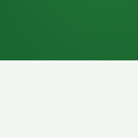
7P
Schokoriegel
8P
Pasta