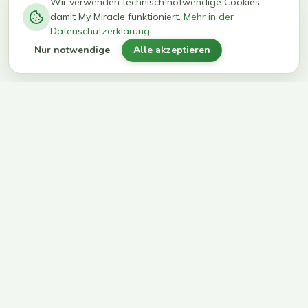
−
0
0
%
Wir verwenden technisch notwendige Cookies,
damit My Miracle funktioniert.
Mehr in der
kg in 12
erreichen
Datenschutzerklärung
Wochen
ihr Ziel
Nur notwendige
Alle akzeptieren