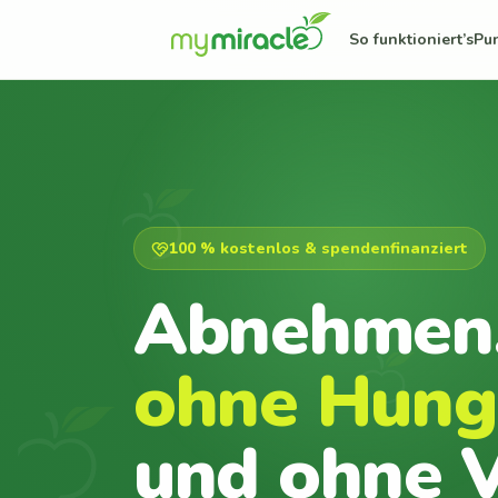
So funktioniert’s
Pu
100 % kostenlos & spendenfinanziert
Abnehmen
ohne Hung
und ohne V