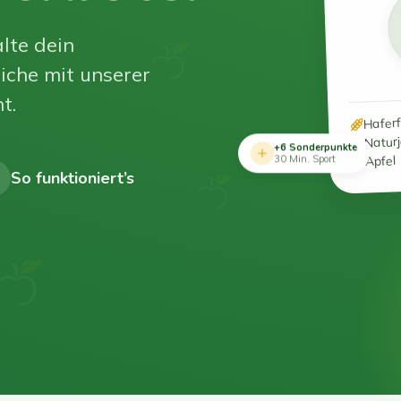
lte dein
iche mit unserer
t.
Hafer
Natur
+6 Sonderpunkte
Apfel
30 Min. Sport
So funktioniert’s