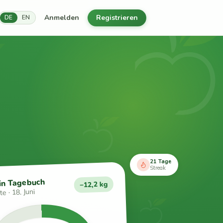
Anmelden
Registrieren
DE
EN
21 Tage
Streak
in Tagebuch
−12,2 kg
e · 18. Juni