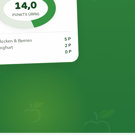
14,0
PUNKTE ÜBRIG
5 P
flocken & Beeren
2 P
joghurt
0 P