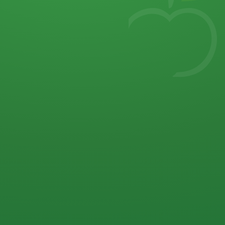
7
von 32 P
5 P
2 P