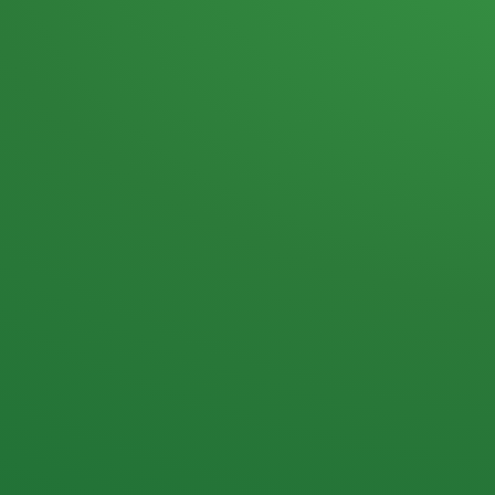
Heutiges Tagebuch
Haferflocken & Beeren
Naturjoghurt