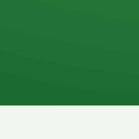
Apfel
3P
4
Hähnchenbrust
Vollkornbrot
1P
6P
Kaffee mit Milch
Lachsfilet
7P
8P
Schokoriegel
Pasta