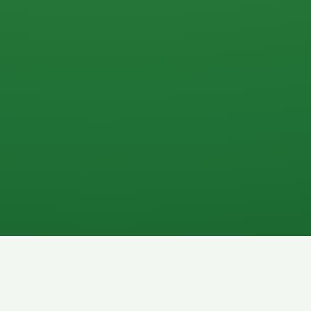
0 P
P
2P
Banane
1P
Gemüsesalat