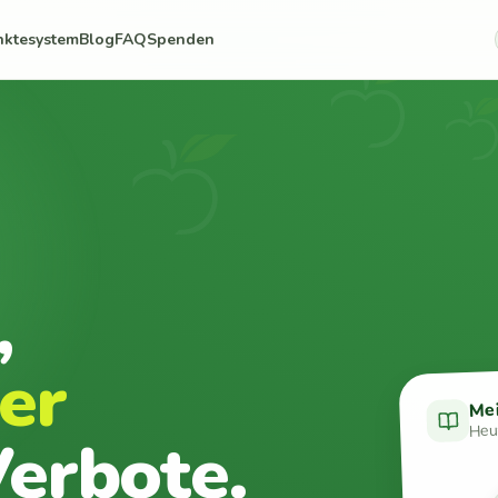
nktesystem
Blog
FAQ
Spenden
,
er
Me
Heut
erbote.