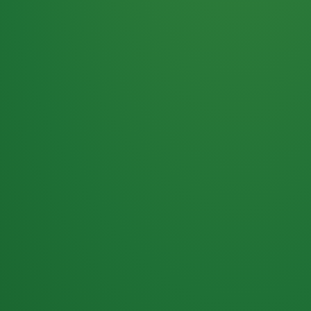
Haferflocken
PUNKTE
5 P
& Beeren
ÜBRIG
2
Naturjoghurt
P
Apfel
0 P
3P
Hähnchenbrust
4P
Vollkornbrot
2P
Banane
1P
Kaffee mit Milch
6P
Lachsfilet
1P
Gemüsesalat