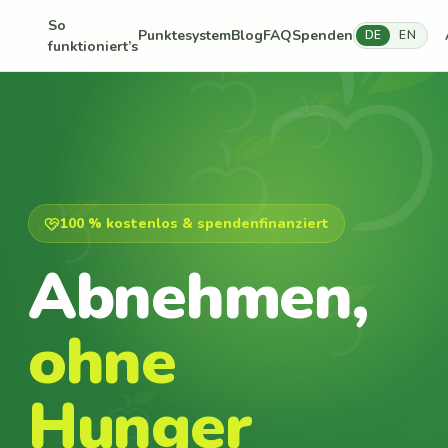
So
Punktesystem
Blog
FAQ
Spenden
DE
EN
funktioniert’s
100 % kostenlos & spendenfinanziert
Abnehmen,
ohne
Hunger