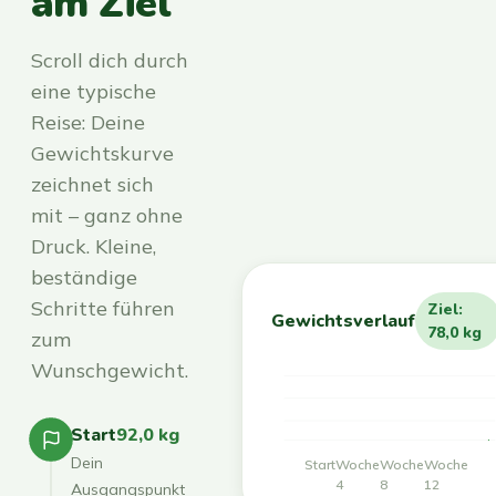
am Ziel
Scroll dich durch
eine typische
Reise: Deine
Gewichtskurve
zeichnet sich
mit – ganz ohne
Druck. Kleine,
beständige
Schritte führen
Ziel:
Gewichtsverlauf
78,0 kg
zum
Wunschgewicht.
Start
92,0 kg
Dein
Start
Woche
Woche
Woche
4
8
12
Ausgangspunkt