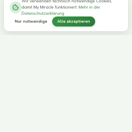
−
0
0
%
Wir verwenden technisch notwendige Cookies,
damit My Miracle funktioniert.
Mehr in der
kg in 12
erreichen
Datenschutzerklärung
Wochen
ihr Ziel
Nur notwendige
Alle akzeptieren