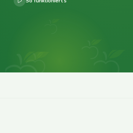
So funktioniert’s
0
0
0