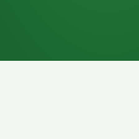
7P
Schokoriegel
8P
Pasta