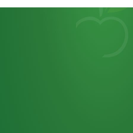
Heutiges
7
von
Tagebuch
25,0
32 P