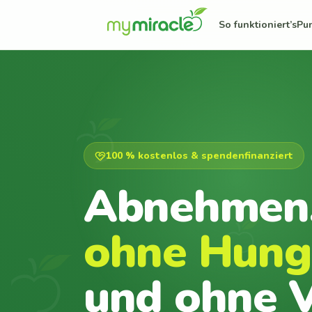
So funktioniert’s
Pu
100 % kostenlos & spendenfinanziert
Abnehmen
ohne Hung
und ohne V