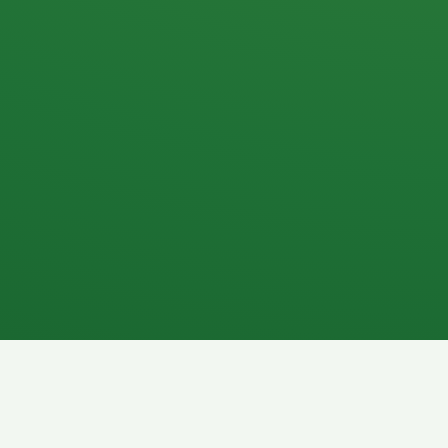
Apfel
3P
4
Hähnchenbrust
Vollkornbrot
1P
6P
Kaffee mit Milch
Lachsfilet
7P
8P
Schokoriegel
Pasta