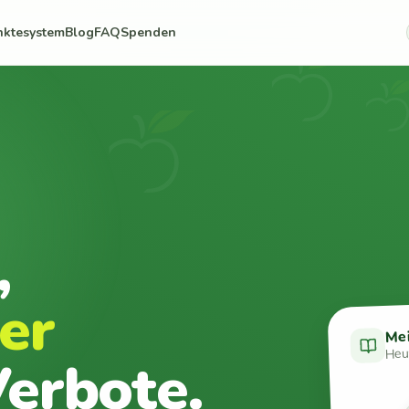
nktesystem
Blog
FAQ
Spenden
,
er
Me
Heut
erbote.