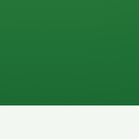
0 P
P
2P
Banane
1P
Gemüsesalat