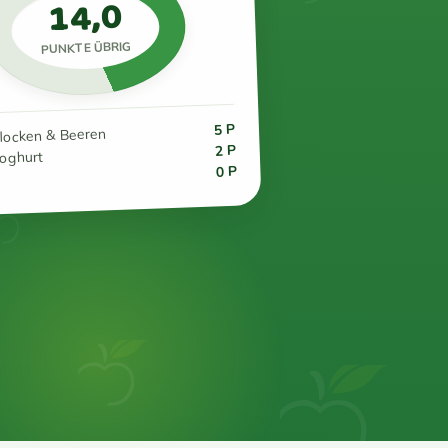
14,0
PUNKTE ÜBRIG
5 P
flocken & Beeren
2 P
joghurt
0 P