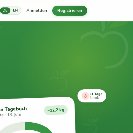
Anmelden
Registrieren
DE
EN
21 Tage
Streak
in Tagebuch
−12,2 kg
e · 18. Juni