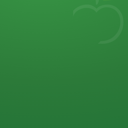
7
von 32 P
5 P
2 P