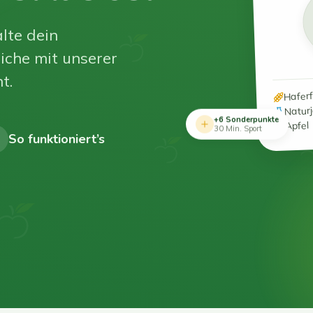
lte dein
iche mit unserer
t.
Hafer
Natur
+6 Sonderpunkte
Apfel
30 Min. Sport
So funktioniert’s