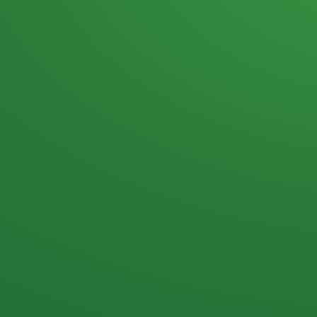
Heutiges Tagebuch
Haferflocken & Beeren
Naturjoghurt