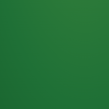
Haferflocken
PUNKTE
5 P
& Beeren
ÜBRIG
2
Naturjoghurt
P
Apfel
0 P
3P
Hähnchenbrust
4P
Vollkornbrot
2P
Banane
1P
Kaffee mit Milch
6P
Lachsfilet
1P
Gemüsesalat