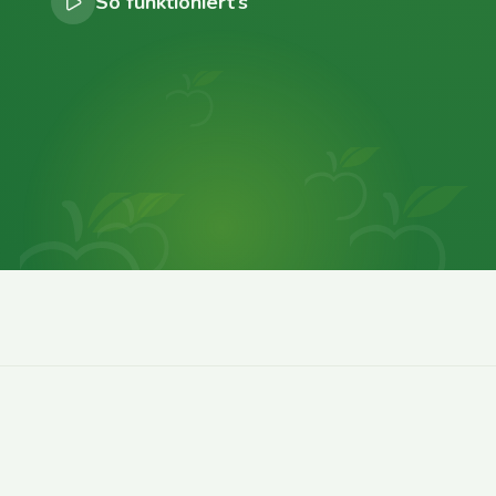
So funktioniert’s
0
0
0