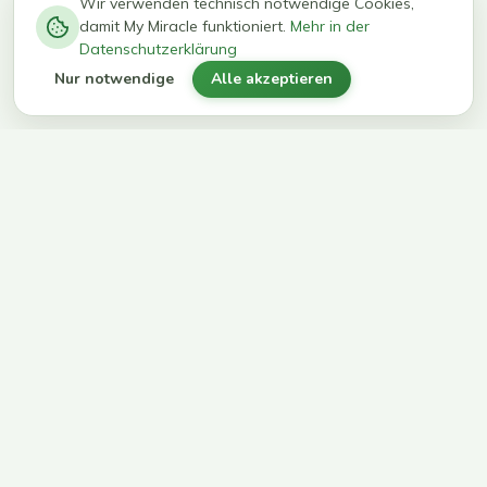
−
0
0
%
Wir verwenden technisch notwendige Cookies,
damit My Miracle funktioniert.
Mehr in der
kg in 12
erreichen
Datenschutzerklärung
Wochen
ihr Ziel
Nur notwendige
Alle akzeptieren