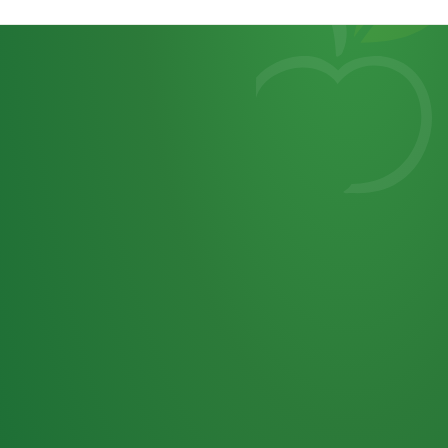
Heutiges
7
von
Tagebuch
25,0
32 P