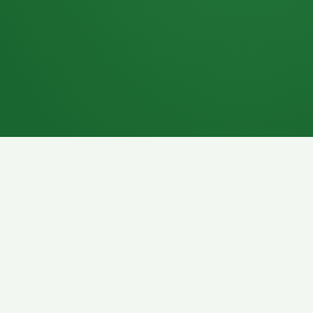
7P
Schokoriegel
8P
Pasta