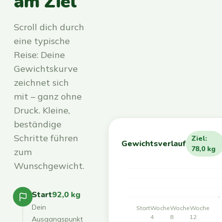
am Ziel
Scroll dich durch
eine typische
Reise: Deine
Gewichtskurve
zeichnet sich
mit – ganz ohne
Druck. Kleine,
beständige
Schritte führen
Ziel:
Gewichtsverlauf
78,0 kg
zum
Wunschgewicht.
Start
92,0 kg
Dein
Start
Woche
Woche
Woche
4
8
12
Ausgangspunkt