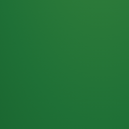
Haferflocken
PUNKTE
5 P
& Beeren
ÜBRIG
2
Naturjoghurt
P
Apfel
0 P
3P
Hähnchenbrust
4P
Vollkornbrot
2P
Banane
1P
Kaffee mit Milch
6P
Lachsfilet
1P
Gemüsesalat