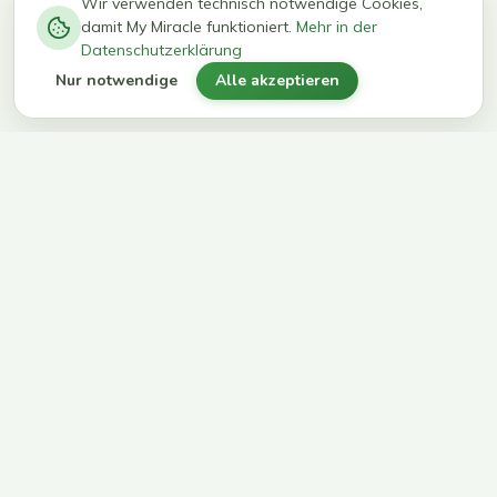
−
0
0
%
Wir verwenden technisch notwendige Cookies,
damit My Miracle funktioniert.
Mehr in der
kg in 12
erreichen
Datenschutzerklärung
Wochen
ihr Ziel
Nur notwendige
Alle akzeptieren