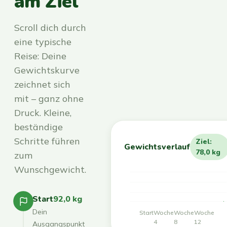
am Ziel
Scroll dich durch
eine typische
Reise: Deine
Gewichtskurve
zeichnet sich
mit – ganz ohne
Druck. Kleine,
beständige
Schritte führen
Ziel:
Gewichtsverlauf
78,0 kg
zum
Wunschgewicht.
Start
92,0 kg
Dein
Start
Woche
Woche
Woche
4
8
12
Ausgangspunkt