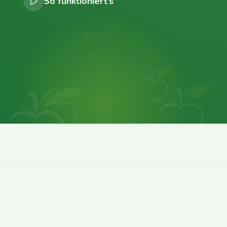
So funktioniert’s
0
0
0