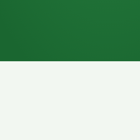
7P
Schokoriegel
8P
Pasta