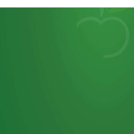
Heutiges
7
von
Tagebuch
25,0
32 P