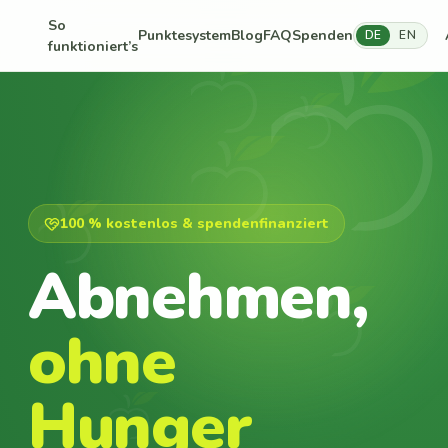
So
Punktesystem
Blog
FAQ
Spenden
DE
EN
funktioniert’s
100 % kostenlos & spendenfinanziert
Abnehmen,
ohne
Hunger