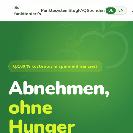
So
Punktesystem
Blog
FAQ
Spenden
DE
EN
funktioniert’s
100 % kostenlos & spendenfinanziert
Abnehmen,
ohne
Hunger