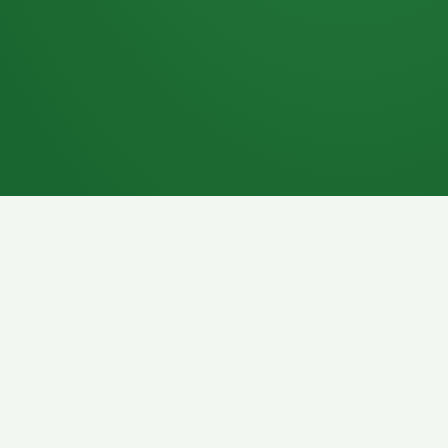
7P
Schokoriegel
8P
Pasta