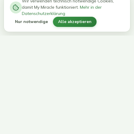
−
0
0
%
Wir verwenden technisch notwendige Cookies,
damit My Miracle funktioniert.
Mehr in der
kg in 12
erreichen
Datenschutzerklärung
Wochen
ihr Ziel
Nur notwendige
Alle akzeptieren