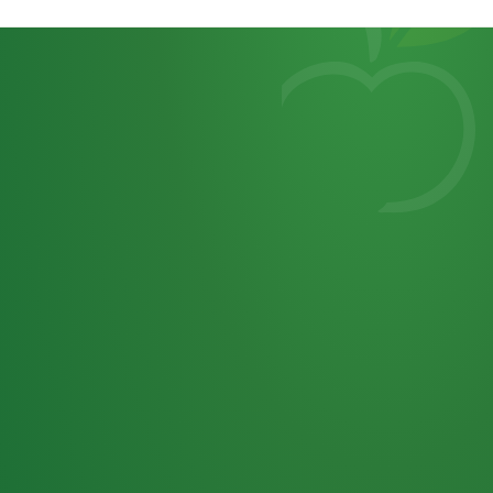
Heutiges
7
von
Tagebuch
25,0
32 P