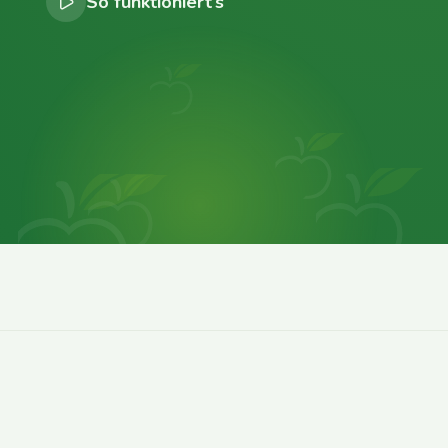
So funktioniert’s
0
0
0