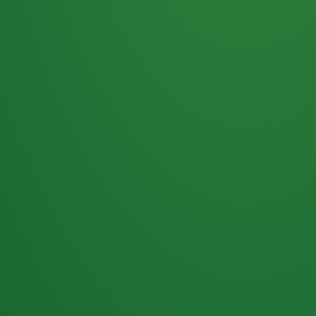
Haferflocken
PUNKTE
5 P
& Beeren
ÜBRIG
2
Naturjoghurt
P
Apfel
0 P
3P
Hähnchenbrust
4P
Vollkornbrot
2P
Banane
1P
Kaffee mit Milch
6P
Lachsfilet
1P
Gemüsesalat