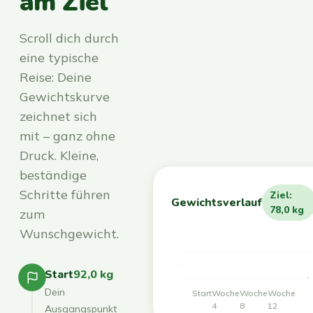
am Ziel
Scroll dich durch
eine typische
Reise: Deine
Gewichtskurve
zeichnet sich
mit – ganz ohne
Druck. Kleine,
beständige
Schritte führen
Ziel:
Gewichtsverlauf
78,0 kg
zum
Wunschgewicht.
Start
92,0 kg
Dein
Start
Woche
Woche
Woche
4
8
12
Ausgangspunkt