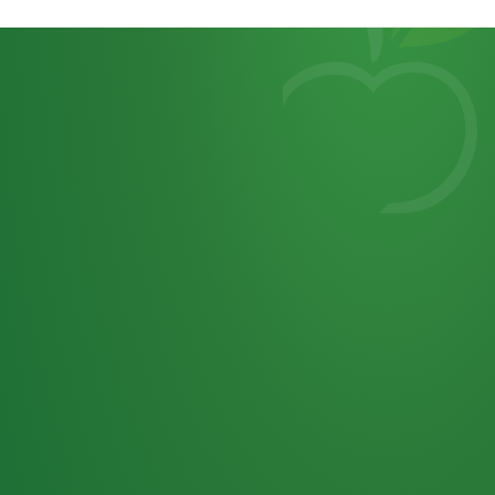
Heutiges
7
von
Tagebuch
25,0
32 P