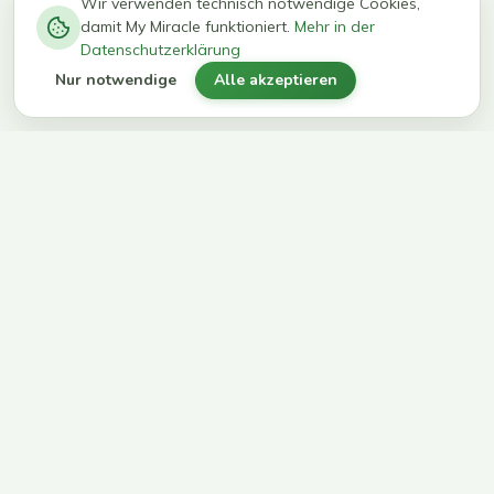
−
0
0
%
Wir verwenden technisch notwendige Cookies,
damit My Miracle funktioniert.
Mehr in der
kg in 12
erreichen
Datenschutzerklärung
Wochen
ihr Ziel
Nur notwendige
Alle akzeptieren