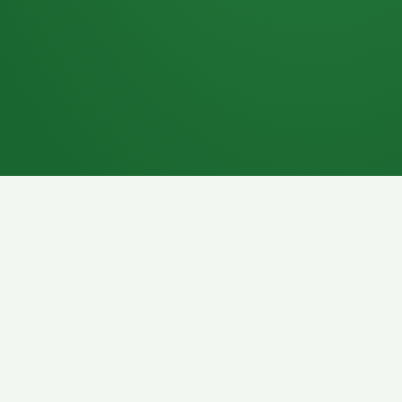
7P
Schokoriegel
8P
Pasta