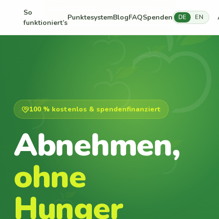
So
Punktesystem
Blog
FAQ
Spenden
DE
EN
funktioniert’s
100 % kostenlos & spendenfinanziert
Abnehmen,
ohne
Hunger