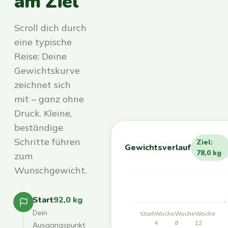
am Ziel
Scroll dich durch
eine typische
Reise: Deine
Gewichtskurve
zeichnet sich
mit – ganz ohne
Druck. Kleine,
beständige
Schritte führen
Ziel:
Gewichtsverlauf
78,0 kg
zum
Wunschgewicht.
Start
92,0 kg
Dein
Start
Woche
Woche
Woche
4
8
12
Ausgangspunkt