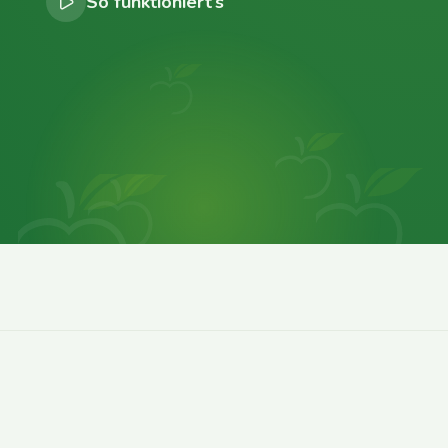
So funktioniert’s
0
0
0