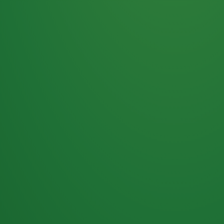
Haferflocken
PUNKTE
5 P
& Beeren
ÜBRIG
2
Naturjoghurt
P
Apfel
0 P
3P
Hähnchenbrust
4P
Vollkornbrot
2P
Banane
1P
Kaffee mit Milch
6P
Lachsfilet
1P
Gemüsesalat