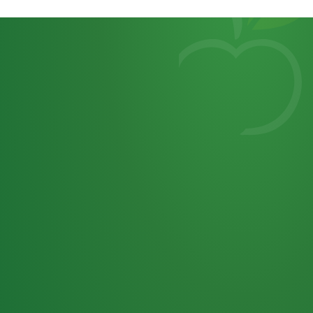
Heutiges
7
von
Tagebuch
25,0
32 P