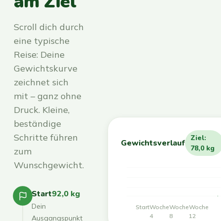
am Ziel
Scroll dich durch
eine typische
Reise: Deine
Gewichtskurve
zeichnet sich
mit – ganz ohne
Druck. Kleine,
beständige
Schritte führen
Ziel:
Gewichtsverlauf
78,0 kg
zum
Wunschgewicht.
Start
92,0 kg
Dein
Start
Woche
Woche
Woche
4
8
12
Ausgangspunkt