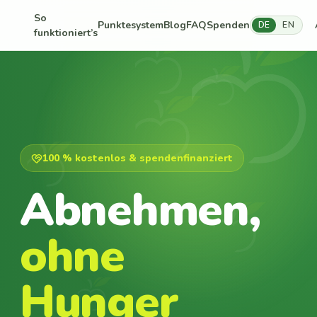
So
Punktesystem
Blog
FAQ
Spenden
DE
EN
funktioniert’s
100 % kostenlos & spendenfinanziert
Abnehmen,
ohne
Hunger