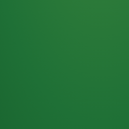
Haferflocken
PUNKTE
5 P
& Beeren
ÜBRIG
2
Naturjoghurt
P
Apfel
0 P
3P
Hähnchenbrust
4P
Vollkornbrot
2P
Banane
1P
Kaffee mit Milch
6P
Lachsfilet
1P
Gemüsesalat