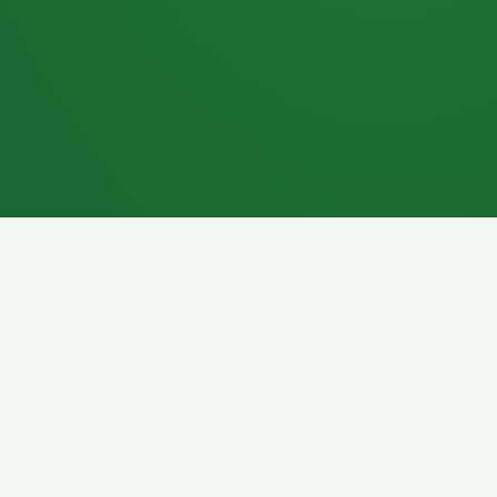
7P
Schokoriegel
8P
Pasta