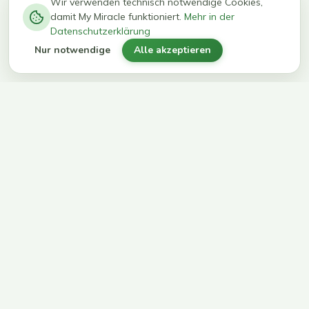
−
0
0
%
Wir verwenden technisch notwendige Cookies,
damit My Miracle funktioniert.
Mehr in der
kg in 12
erreichen
Datenschutzerklärung
Wochen
ihr Ziel
Nur notwendige
Alle akzeptieren