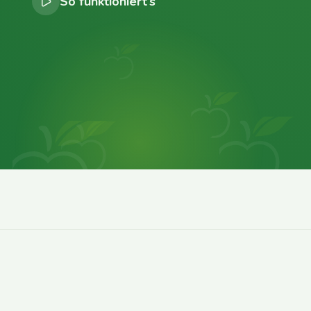
So funktioniert’s
0
0
0