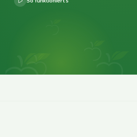
So funktioniert’s
0
0
0