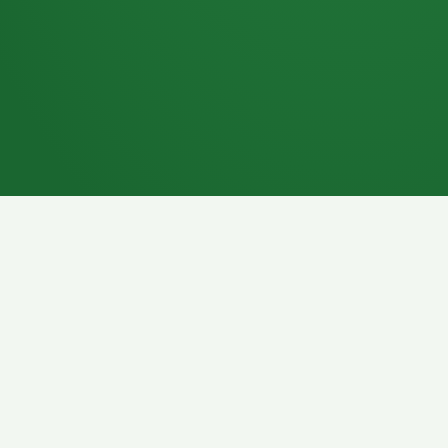
7P
Schokoriegel
8P
Pasta