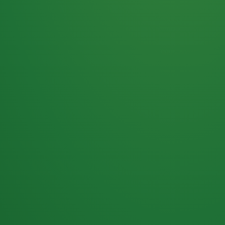
Haferflocken
PUNKTE
5 P
& Beeren
ÜBRIG
2
Naturjoghurt
P
Apfel
0 P
3P
Hähnchenbrust
4P
Vollkornbrot
2P
Banane
1P
Kaffee mit Milch
6P
Lachsfilet
1P
Gemüsesalat