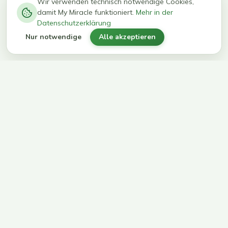
−
0
0
%
Wir verwenden technisch notwendige Cookies,
damit My Miracle funktioniert.
Mehr in der
kg in 12
erreichen
Datenschutzerklärung
Wochen
ihr Ziel
Nur notwendige
Alle akzeptieren