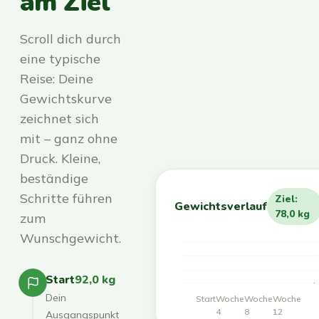
am Ziel
Scroll dich durch
eine typische
Reise: Deine
Gewichtskurve
zeichnet sich
mit – ganz ohne
Druck. Kleine,
beständige
Schritte führen
Ziel:
Gewichtsverlauf
78,0 kg
zum
Wunschgewicht.
Start
92,0 kg
Dein
Start
Woche
Woche
Woche
4
8
12
Ausgangspunkt