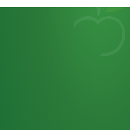
Heutiges
7
von
Tagebuch
25,0
32 P