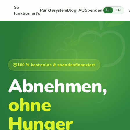
So
Punktesystem
Blog
FAQ
Spenden
DE
EN
funktioniert’s
100 % kostenlos & spendenfinanziert
Abnehmen,
ohne
Hunger