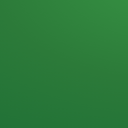
Heutiges Tagebuch
Haferflocken & Beeren
Naturjoghurt