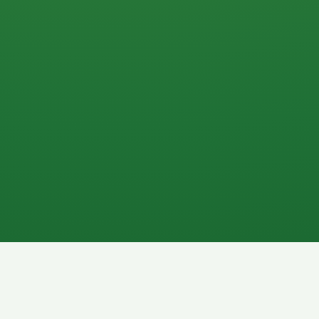
0 P
P
2P
Banane
1P
Gemüsesalat