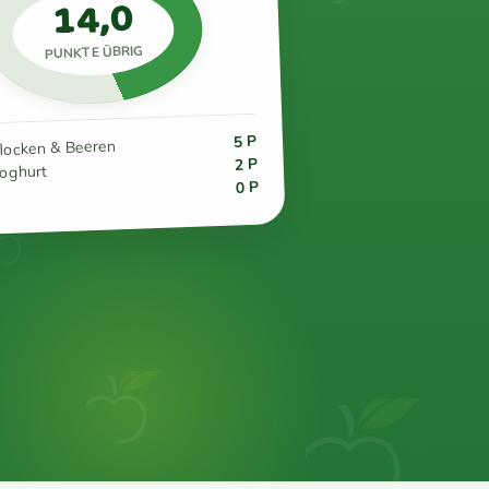
14,0
PUNKTE ÜBRIG
5 P
flocken & Beeren
2 P
joghurt
0 P