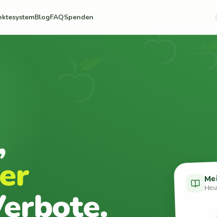
nktesystem
Blog
FAQ
Spenden
,
er
Me
Heut
erbote.