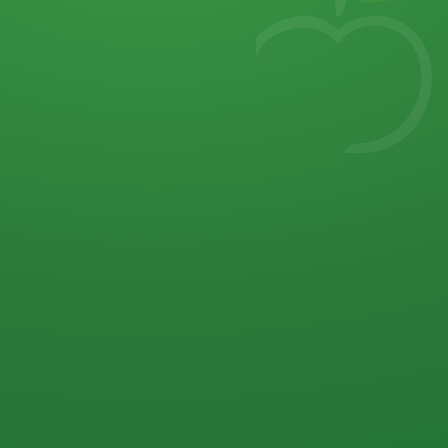
7
von 32 P
5 P
2 P