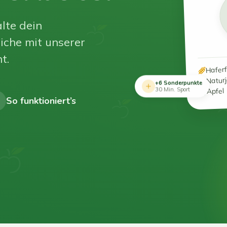
lte dein
iche mit unserer
t.
Hafer
Natur
+6 Sonderpunkte
Apfel
30 Min. Sport
So funktioniert’s