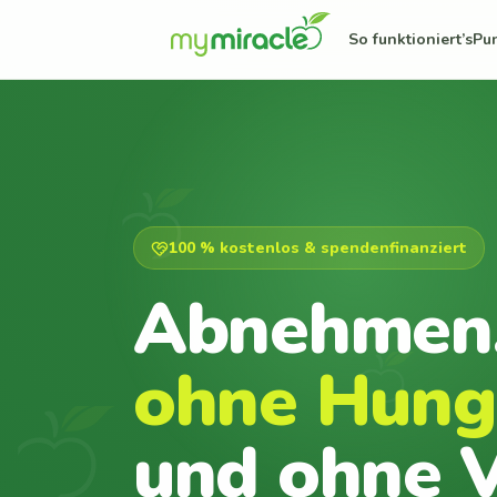
So funktioniert’s
Pu
100 % kostenlos & spendenfinanziert
Abnehmen
ohne Hung
und ohne V