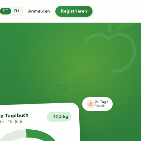
Anmelden
Registrieren
DE
EN
21 Tage
Streak
in Tagebuch
−12,2 kg
e · 18. Juni