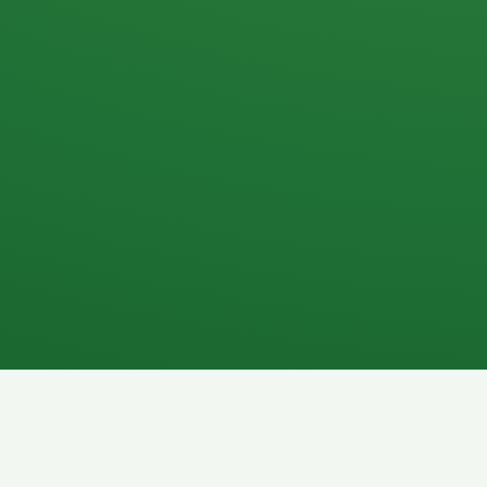
Apfel
3P
4
Hähnchenbrust
Vollkornbrot
1P
6P
Kaffee mit Milch
Lachsfilet
7P
8P
Schokoriegel
Pasta