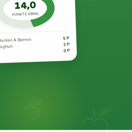
14,0
PUNKTE ÜBRIG
5 P
flocken & Beeren
2 P
joghurt
0 P