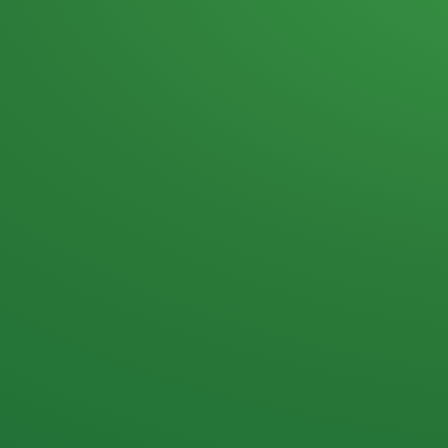
Heutiges Tagebuch
Haferflocken & Beeren
Naturjoghurt