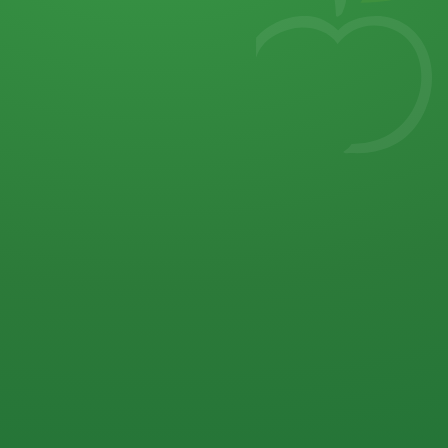
7
von 32 P
5 P
2 P