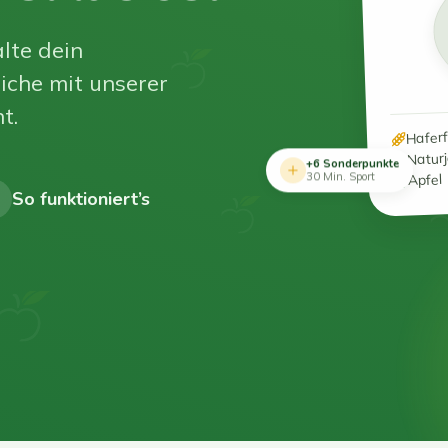
lte dein
iche mit unserer
t.
Hafer
Natur
+6 Sonderpunkte
Apfel
30 Min. Sport
So funktioniert’s