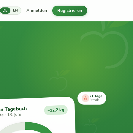
Anmelden
Registrieren
DE
EN
21 Tage
Streak
in Tagebuch
−12,2 kg
e · 18. Juni