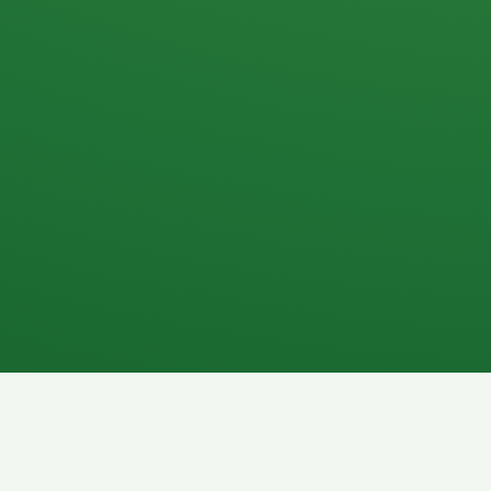
Apfel
3P
4
Hähnchenbrust
Vollkornbrot
1P
6P
Kaffee mit Milch
Lachsfilet
7P
8P
Schokoriegel
Pasta