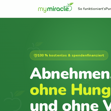
So funktioniert’s
Pu
100 % kostenlos & spendenfinanziert
Abnehmen
ohne Hung
und ohne V