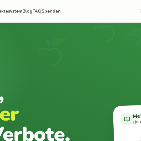
nktesystem
Blog
FAQ
Spenden
,
er
Me
Heut
erbote.