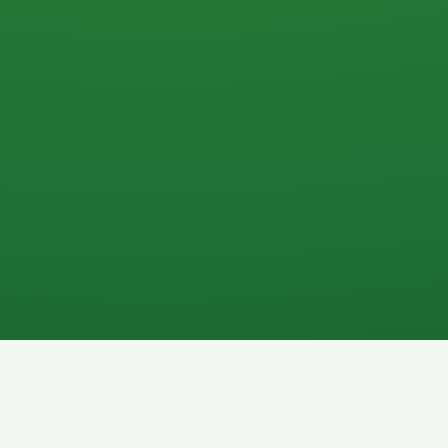
0 P
P
2P
Banane
1P
Gemüsesalat