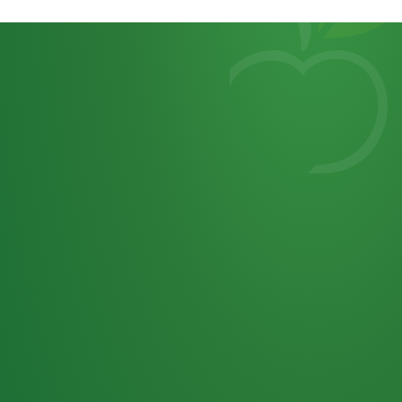
Heutiges
7
von
Tagebuch
25,0
32 P