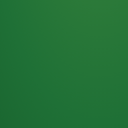
Haferflocken
PUNKTE
5 P
& Beeren
ÜBRIG
2
Naturjoghurt
P
Apfel
0 P
3P
Hähnchenbrust
4P
Vollkornbrot
2P
Banane
1P
Kaffee mit Milch
6P
Lachsfilet
1P
Gemüsesalat