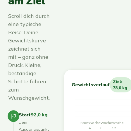
am Ziel
Scroll dich durch
eine typische
Reise: Deine
Gewichtskurve
zeichnet sich
mit – ganz ohne
Druck. Kleine,
beständige
Schritte führen
Ziel:
Gewichtsverlauf
78,0 kg
zum
Wunschgewicht.
Start
92,0 kg
Dein
Start
Woche
Woche
Woche
4
8
12
Ausgangspunkt