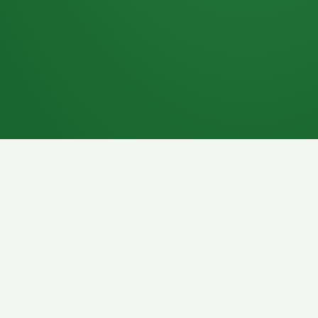
7P
Schokoriegel
8P
Pasta