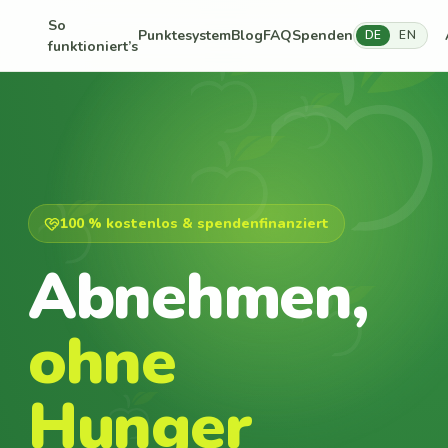
So
Punktesystem
Blog
FAQ
Spenden
DE
EN
funktioniert’s
100 % kostenlos & spendenfinanziert
Abnehmen,
ohne
Hunger