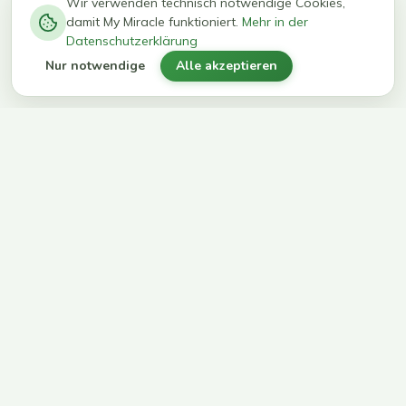
−
0
0
%
Wir verwenden technisch notwendige Cookies,
damit My Miracle funktioniert.
Mehr in der
kg in 12
erreichen
Datenschutzerklärung
Wochen
ihr Ziel
Nur notwendige
Alle akzeptieren