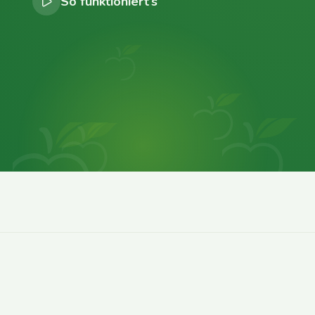
So funktioniert’s
0
0
0