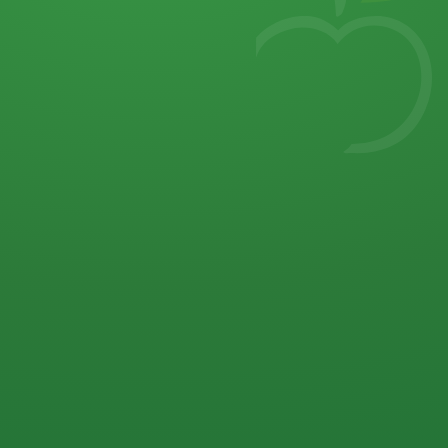
7
von 32 P
5 P
2 P