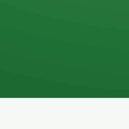
Apfel
3P
4
Hähnchenbrust
Vollkornbrot
1P
6P
Kaffee mit Milch
Lachsfilet
7P
8P
Schokoriegel
Pasta