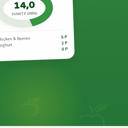
14,0
PUNKTE ÜBRIG
5 P
flocken & Beeren
2 P
joghurt
0 P