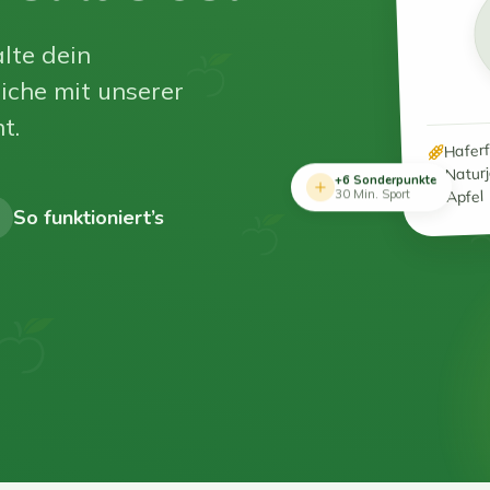
lte dein
iche mit unserer
t.
Hafer
Natur
+6 Sonderpunkte
Apfel
30 Min. Sport
So funktioniert’s