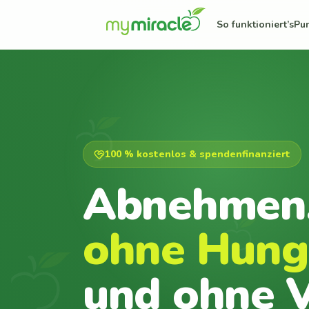
So funktioniert’s
Pu
100 % kostenlos & spendenfinanziert
Abnehmen
ohne Hung
und ohne V