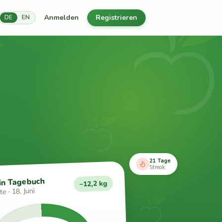
Anmelden
Registrieren
DE
EN
21 Tage
Streak
in Tagebuch
−12,2 kg
e · 18. Juni