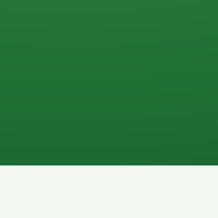
0 P
P
2P
Banane
1P
Gemüsesalat