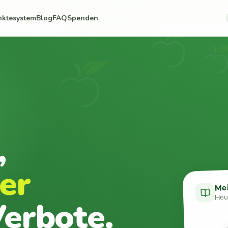
nktesystem
Blog
FAQ
Spenden
,
er
Me
Heut
erbote.