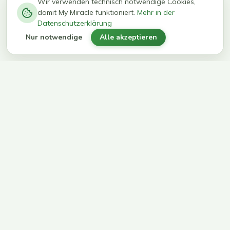
−
0
0
%
Wir verwenden technisch notwendige Cookies,
damit My Miracle funktioniert.
Mehr in der
kg in 12
erreichen
Datenschutzerklärung
Wochen
ihr Ziel
Nur notwendige
Alle akzeptieren