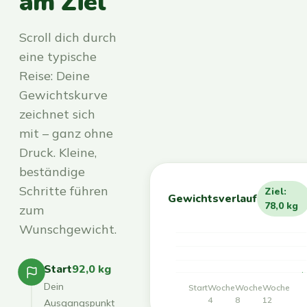
am Ziel
Scroll dich durch
eine typische
Reise: Deine
Gewichtskurve
zeichnet sich
mit – ganz ohne
Druck. Kleine,
beständige
Schritte führen
Ziel:
Gewichtsverlauf
78,0 kg
zum
Wunschgewicht.
Start
92,0 kg
Dein
Start
Woche
Woche
Woche
4
8
12
Ausgangspunkt