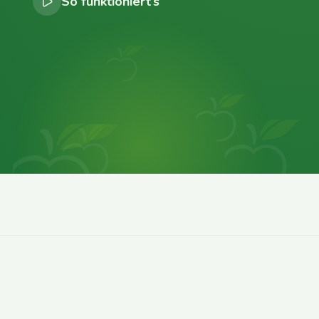
So funktioniert’s
0
0
0