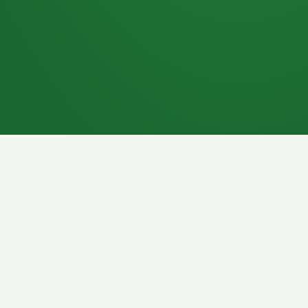
7P
Schokoriegel
8P
Pasta