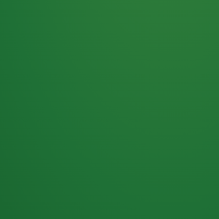
Haferflocken
PUNKTE
5 P
& Beeren
ÜBRIG
2
Naturjoghurt
P
Apfel
0 P
3P
Hähnchenbrust
4P
Vollkornbrot
2P
Banane
1P
Kaffee mit Milch
6P
Lachsfilet
1P
Gemüsesalat