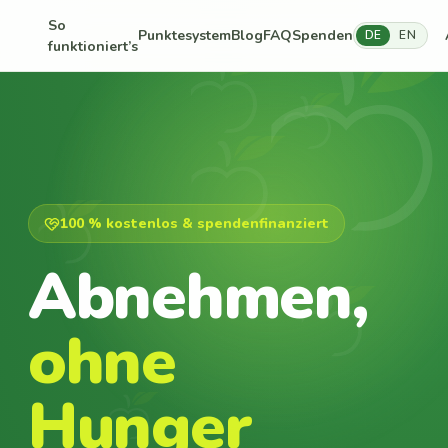
So
Punktesystem
Blog
FAQ
Spenden
DE
EN
funktioniert’s
100 % kostenlos & spendenfinanziert
Abnehmen,
ohne
Hunger