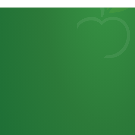
Heutiges
7
von
Tagebuch
25,0
32 P